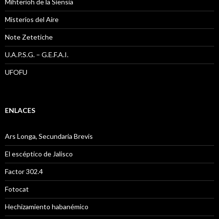
Mihterioh de la Siensia
Misterios del Aire
Note Zetetiche
U.A.P.S.G. – G.E.F.A.I.
UFOFU
ENLACES
Ars Longa, Secundaria Brevis
El escéptico de Jalisco
Factor 302.4
Fotocat
Hechizamiento habanémico