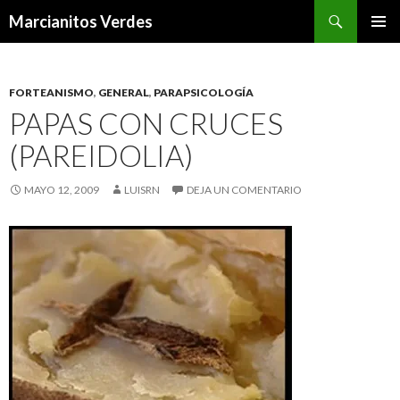
Buscar
Marcianitos Verdes
SALTAR
MENÚ
AL
PRINCI
CONTENIDO
FORTEANISMO
,
GENERAL
,
PARAPSICOLOGÍA
PAPAS CON CRUCES
(PAREIDOLIA)
MAYO 12, 2009
LUISRN
DEJA UN COMENTARIO