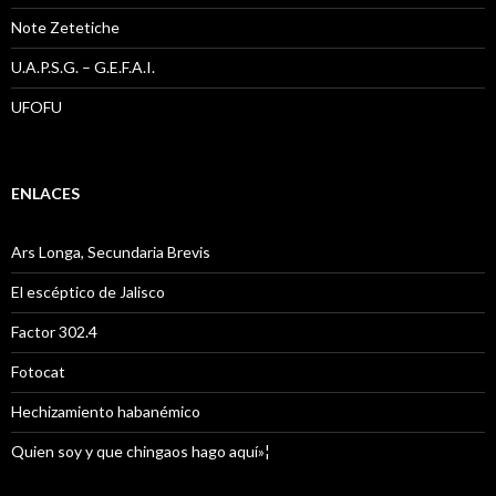
Note Zetetiche
U.A.P.S.G. – G.E.F.A.I.
UFOFU
ENLACES
Ars Longa, Secundaria Brevis
El escéptico de Jalisco
Factor 302.4
Fotocat
Hechizamiento habanémico
Quien soy y que chingaos hago aquí»¦