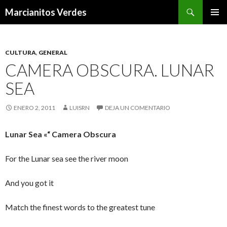
Buscar
Marcianitos Verdes
SALTAR
MENÚ
AL
PRINCI
CONTENIDO
CULTURA
,
GENERAL
CAMERA OBSCURA. LUNAR
SEA
ENERO 2, 2011
LUISRN
DEJA UN COMENTARIO
Lunar Sea «“ Camera Obscura
For the Lunar sea see the river moon
And you got it
Match the finest words to the greatest tune