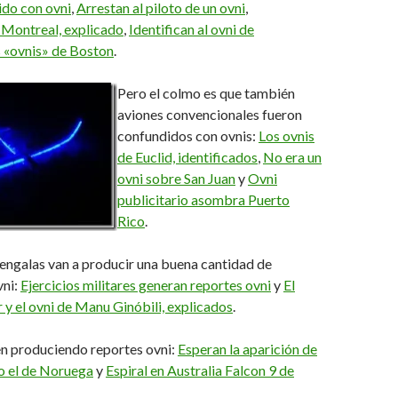
do con ovni
,
Arrestan al piloto de un ovni
,
 Montreal, explicado
,
Identifican al ovni de
 «ovnis» de Boston
.
Pero el colmo es que también
aviones convencionales fueron
confundidos con ovnis:
Los ovnis
de Euclid, identificados
,
No era un
ovni sobre San Juan
y
Ovni
publicitario asombra Puerto
Rico
.
engalas van a producir una buena cantidad de
vni:
Ejercicios militares generan reportes ovni
y
El
r y el ovni de Manu Ginóbili, explicados
.
en produciendo reportes ovni:
Esperan la aparición de
o el de Noruega
y
Espiral en Australia Falcon 9 de