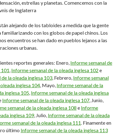
ensación, estrellas y planetas. Comencemos con la
nis de Inglaterra
stán alejando de los tabloides a medida que la gente
a familiarizando con los globos de papel chinos.
Los
mos encuentros se han dado en pueblos lejanos a las
raciones urbanas.
ientes reportes generales: Enero,
Informe semanal de
a 101
,
Informe semanal de la oleada inglesa 102
e
de la oleada inglesa 103
, Febrero,
Informe semanal
 oleada inglesa 104
, Mayo,
Informe semanal de la
da inglesa 105
,
Informe semanal de la oleada inglesa
e
Informe semanal de la oleada inglesa 107
, Junio,
rme semanal de la oleada inglesa 108
e
Informe
eada inglesa 109
, Julio,
Informe semanal de la oleada
forme semanal de la oleada inglesa 111
. Finamente en
tro último
Informe semanal de la oleada inglesa 113