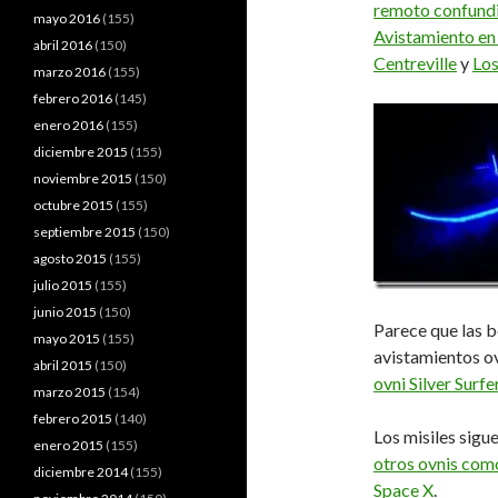
remoto confundi
mayo 2016
(155)
Avistamiento en
abril 2016
(150)
Centreville
y
Los
marzo 2016
(155)
febrero 2016
(145)
enero 2016
(155)
diciembre 2015
(155)
noviembre 2015
(150)
octubre 2015
(155)
septiembre 2015
(150)
agosto 2015
(155)
julio 2015
(155)
junio 2015
(150)
Parece que las b
mayo 2015
(155)
avistamientos o
abril 2015
(150)
ovni Silver Surfe
marzo 2015
(154)
febrero 2015
(140)
Los misiles sigu
enero 2015
(155)
otros ovnis com
diciembre 2014
(155)
Space X
.