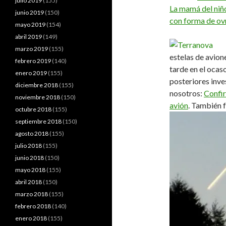
julio 2019
(155)
La mamá del niñ
junio 2019
(150)
con forma de ov
mayo 2019
(154)
abril 2019
(149)
marzo 2019
(155)
estelas de avion
febrero 2019
(140)
tarde en el ocas
enero 2019
(155)
posteriores inve
diciembre 2018
(155)
nosotros:
Confir
noviembre 2018
(150)
avión
. También 
octubre 2018
(155)
septiembre 2018
(150)
agosto 2018
(155)
julio 2018
(155)
junio 2018
(150)
mayo 2018
(155)
abril 2018
(150)
marzo 2018
(155)
febrero 2018
(140)
enero 2018
(155)