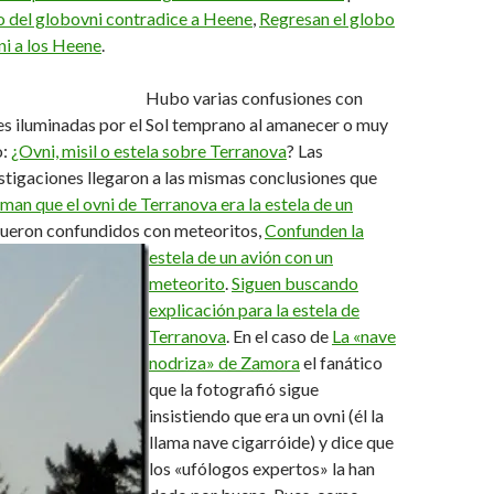
o del globovni contradice a Heene
,
Regresan el globo
ni a los Heene
.
Hubo varias confusiones con
es iluminadas por el Sol temprano al amanecer o muy
o:
¿Ovni, misil o estela sobre Terranova
? Las
stigaciones llegaron a las mismas conclusiones que
man que el ovni de Terranova era la estela de un
fueron confundidos con meteoritos,
Confunden la
estela de un avión con un
meteorito
.
Siguen buscando
explicación para la estela de
Terranova
. En el caso de
La «nave
nodriza» de Zamora
el fanático
que la fotografió sigue
insistiendo que era un ovni (él la
llama nave cigarróide) y dice que
los «ufólogos expertos» la han