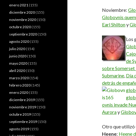
enero 2021
(155)
Noviembre:
Glo
diciembre 2020
(155)
Globovnis quema
noviembre 2020
(150)
Earl Shilton
y
Gl
octubre 2020
(155)
septiembre 2020
(150)
Los 
agosto 2020
(155)
Glob
julio 2020
(154)
Cajo
junio 2020
(150)
de S
mayo 2020
(155)
sobre Somerset
abril 2020
(150)
Submarine
,
Día 
marzo 2020
(154)
detrás de engañ
febrero 2020
(145)
glob
enero 2020
(155)
glob
diciembre 2019
(155)
ovnis invade Nu
noviembre 2019
(150)
Aurora
y
Globov
octubre 2019
(155)
septiembre 2019
(150)
Otro que utilizó
agosto 2019
(155)
Heene
:
Heene di