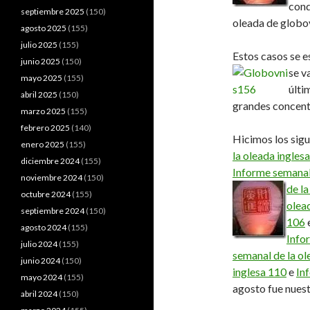
cond
septiembre 2025
(150)
oleada de globov
agosto 2025
(155)
julio 2025
(155)
Estos casos se e
junio 2025
(150)
se v
mayo 2025
(155)
últi
abril 2025
(150)
grandes concent
marzo 2025
(155)
febrero 2025
(140)
Hicimos los sigu
enero 2025
(155)
la oleada ingles
diciembre 2024
(155)
Informe semanal 
noviembre 2024
(150)
de la
octubre 2024
(155)
olea
septiembre 2024
(150)
106
agosto 2024
(155)
Info
julio 2024
(155)
semanal de la ol
junio 2024
(150)
inglesa 110
e
In
mayo 2024
(155)
agosto fue nues
abril 2024
(150)