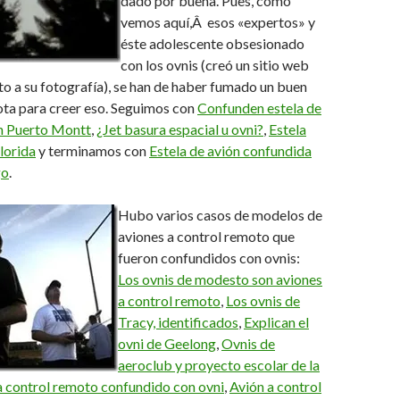
dado por buena. Pues, como
vemos aquí,Â esos «expertos» y
éste adolescente obsesionado
con los ovnis (creó un sitio web
lto a su fotografía), se han de haber fumado un buen
ota para creer eso. Seguimos con
Confunden estela de
en Puerto Montt
,
¿Jet basura espacial u ovni?
,
Estela
lorida
y terminamos con
Estela de avión confundida
go
.
Hubo varios casos de modelos de
aviones a control remoto que
fueron confundidos con ovnis:
Los ovnis de modesto son aviones
a control remoto
,
Los ovnis de
Tracy, identificados
,
Explican el
ovni de Geelong
,
Ovnis de
aeroclub y proyecto escolar de la
 control remoto confundido con ovni
,
Avión a control