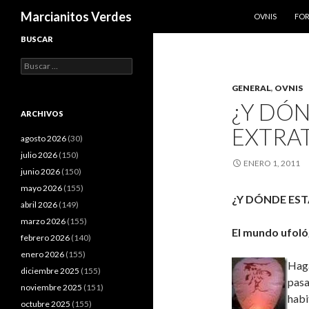
SALTAR AL CO
Buscar
Marcianitos Verdes
OVNIS
FO
BUSCAR
Buscar:
GENERAL
,
OVNIS
¿Y DÓN
ARCHIVOS
EXTRA
agosto 2026
(30)
julio 2026
(150)
ENERO 1, 2011
junio 2026
(150)
mayo 2026
(155)
¿Y DÓNDE EST
abril 2026
(149)
marzo 2026
(155)
El mundo ufoló
febrero 2026
(140)
enero 2026
(155)
Haga
diciembre 2025
(155)
pasa
noviembre 2025
(151)
habi
octubre 2025
(155)