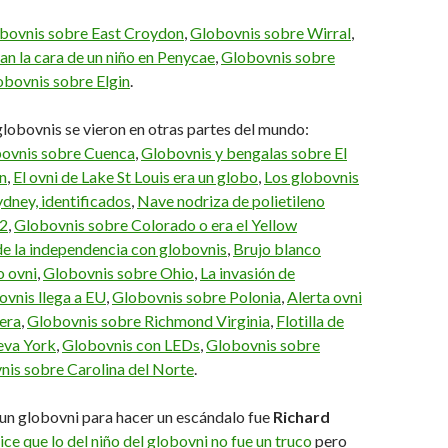
bovnis sobre East Croydon
,
Globovnis sobre Wirral
,
n la cara de un niño en Penycae
,
Globovnis sobre
obovnis sobre Elgin
.
globovnis se vieron en otras partes del mundo:
ovnis sobre Cuenca
,
Globovnis y bengalas sobre El
n
,
El ovni de Lake St Louis era un globo
,
Los globovnis
ydney, identificados
,
Nave nodriza de polietileno
 2
,
Globovnis sobre Colorado o era el Yellow
de la independencia con globovnis
,
Brujo blanco
o ovni
,
Globovnis sobre Ohio
,
La invasión de
ovnis llega a EU
,
Globovnis sobre Polonia
,
Alerta ovni
era
,
Globovnis sobre Richmond Virginia
,
Flotilla de
eva York
,
Globovnis con LEDs
,
Globovnis sobre
nis sobre Carolina del Norte
.
 un globovni para hacer un escándalo fue
Richard
ce que lo del niño del globovni no fue un truco
pero