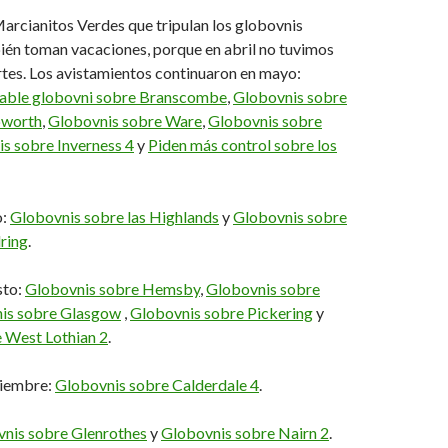
arcianitos Verdes que tripulan los globovnis
én toman vacaciones, porque en abril no tuvimos
tes. Los avistamientos continuaron en mayo:
able globovni sobre Branscombe
,
Globovnis sobre
worth
,
Globovnis sobre Ware
,
Globovnis sobre
s sobre Inverness 4
y
Piden más control sobre los
o:
Globovnis sobre las Highlands
y
Globovnis sobre
ring
.
sto:
Globovnis sobre Hemsby
,
Globovnis sobre
is sobre Glasgow
,
Globovnis sobre Pickering
y
 West Lothian 2
.
iembre:
Globovnis sobre Calderdale 4
.
nis sobre Glenrothes
y
Globovnis sobre Nairn 2
.