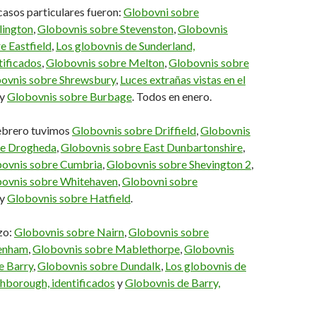
casos particulares fueron:
Globovni sobre
lington
,
Globovnis sobre Stevenston
,
Globovnis
e Eastfield
,
Los globovnis de Sunderland,
tificados
,
Globovnis sobre Melton
,
Globovnis sobre
ovnis sobre Shrewsbury
,
Luces extrañas vistas en el
y
Globovnis sobre Burbage
. Todos en enero.
ebrero tuvimos
Globovnis sobre Driffield
,
Globovnis
e Drogheda
,
Globovnis sobre East Dunbartonshire
,
ovnis sobre Cumbria
,
Globovnis sobre Shevington 2
,
ovnis sobre Whitehaven
,
Globovni sobre
y
Globovnis sobre Hatfield
.
zo:
Globovnis sobre Nairn
,
Globovnis sobre
enham
,
Globovnis sobre Mablethorpe
,
Globovnis
e Barry
,
Globovnis sobre Dundalk
,
Los globovnis de
hborough, identificados
y
Globovnis de Barry,