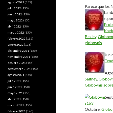
agosto 2022
(155)
Parece que los M
julio 2022
(155)
tambi
junio 2022
(150)
repor
mayo 2022
(155)
Prob
abril 2022
(150)
Kneb
marzo 2022
(155)
Bexley
,
Globovni
febrero 2022
(135)
globovnis
.
enero 2022
(153)
diciembre 2021
(155)
Juni
noviembre 2021
(150)
Tend
octubre 2021
(155)
septiembre 2021
(150)
Ago
agosto 2021
(155)
Saltney
,
Globovn
julio 2021
(155)
Globovnis sobre
junio 2021
(150)
mayo 2021
(155)
Sept
abril 2021
(150)
marzo 2021
(155)
Octubre:
Globov
febrero 2021
(140)