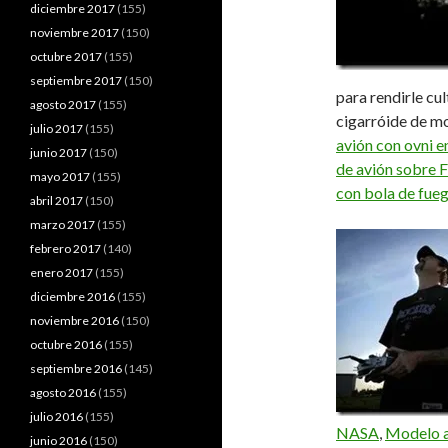
diciembre 2017
(155)
noviembre 2017
(150)
octubre 2017
(155)
septiembre 2017
(150)
para rendirle cu
agosto 2017
(155)
cigarróide de m
julio 2017
(155)
avión con ovni 
junio 2017
(150)
de avión sobre F
mayo 2017
(155)
con bola de fue
abril 2017
(150)
marzo 2017
(155)
febrero 2017
(140)
enero 2017
(155)
diciembre 2016
(155)
noviembre 2016
(150)
octubre 2016
(155)
septiembre 2016
(145)
agosto 2016
(155)
julio 2016
(155)
NASA
,
Modelo a
junio 2016
(150)