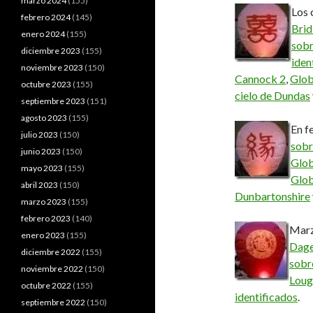
marzo 2024
(155)
Los 
febrero 2024
(145)
Brid
enero 2024
(155)
sobr
diciembre 2023
(155)
iden
noviembre 2023
(150)
Cannock 2
,
Glob
octubre 2023
(155)
cielo de Dundas
septiembre 2023
(151)
agosto 2023
(155)
En f
julio 2023
(150)
sobr
junio 2023
(150)
Glob
mayo 2023
(155)
Glob
abril 2023
(150)
Dunbartonshire
marzo 2023
(155)
febrero 2023
(140)
Mar
enero 2023
(155)
Dag
diciembre 2022
(155)
sobr
noviembre 2022
(150)
Loug
octubre 2022
(155)
identificados
.
septiembre 2022
(150)