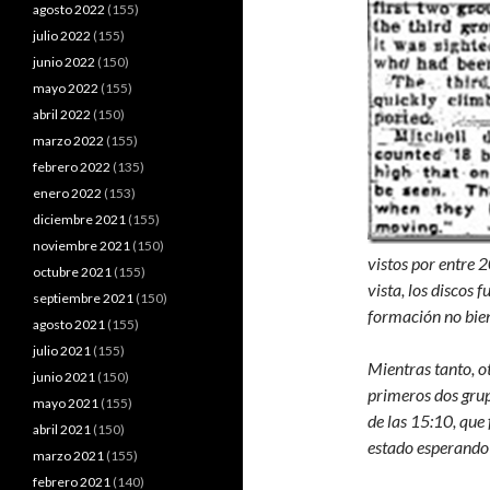
agosto 2022
(155)
julio 2022
(155)
junio 2022
(150)
mayo 2022
(155)
abril 2022
(150)
marzo 2022
(155)
febrero 2022
(135)
enero 2022
(153)
diciembre 2021
(155)
noviembre 2021
(150)
vistos por entre 
octubre 2021
(155)
vista, los discos 
septiembre 2021
(150)
formación no bien
agosto 2021
(155)
julio 2021
(155)
Mientras tanto, ot
junio 2021
(150)
primeros dos grup
mayo 2021
(155)
de las 15:10, que
abril 2021
(150)
estado esperando 
marzo 2021
(155)
febrero 2021
(140)