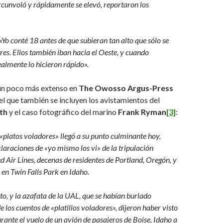
ircunvoló y rápidamente se elevó, reportaron los
«Yo conté 18 antes de que subieran tan alto que sólo se
tres. Ellos también iban hacia el Oeste, y cuando
almente lo hicieron rápido».
un poco más extenso en
The Owosso Argus-Press
n el que también se incluyen los avistamientos del
ith
y el caso fotográfico del marino
Frank Ryman
[3]
:
 «platos voladores» llegó a su punto culminante hoy,
claraciones de «yo mismo los vi» de la tripulación
d Air Lines, decenas de residentes de Portland, Oregón, y
 en Twin Falls Park en Idaho.
loto, y la azafata de la UAL, que se habían burlado
 los cuentos de «platillos voladores», dijeron haber visto
rante el vuelo de un avión de pasajeros de Boise, Idaho a