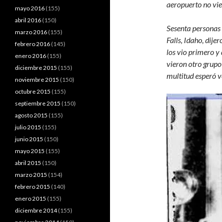
aeropuerto no vi
mayo 2016
(155)
abril 2016
(150)
Sesenta personas 
marzo 2016
(155)
Falls, Idaho, dije
febrero 2016
(145)
los vio primero y
enero 2016
(155)
vieron otro grupo 
diciembre 2015
(155)
multitud esperó v
noviembre 2015
(150)
octubre 2015
(155)
septiembre 2015
(150)
agosto 2015
(155)
julio 2015
(155)
junio 2015
(150)
mayo 2015
(155)
abril 2015
(150)
marzo 2015
(154)
febrero 2015
(140)
enero 2015
(155)
diciembre 2014
(155)