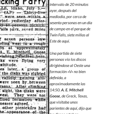
intervalo de 20 minutos
ayer, después del
mediodía, por cerca de
sesenta personas en un día
de campo en el parque de
Twin Falls, siete millas al
Este de aquí.
Una partida de siete
personas vio los discos
dirigiéndose al Oeste una
formación «V» no bien
definida, a
aproximadamente las
14:50.
A. E. Mitchell
Goose
, de Greck, Texas,
que visitaba unos
parientes de aquí, dijo que