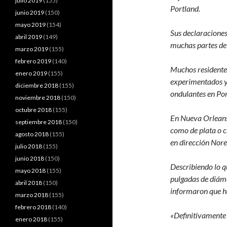
julio 2019
(155)
Portland.
junio 2019
(150)
mayo 2019
(154)
Sus declaraciones 
abril 2019
(149)
muchas partes de 
marzo 2019
(155)
febrero 2019
(140)
Muchos residentes
enero 2019
(155)
experimentados y 
diciembre 2018
(155)
ondulantes en Por
noviembre 2018
(150)
octubre 2018
(155)
En Nueva Orlean
septiembre 2018
(150)
como de plata o c
agosto 2018
(155)
en dirección Nore
julio 2018
(155)
junio 2018
(150)
Describiendo lo q
mayo 2018
(155)
pulgadas de diáme
abril 2018
(150)
informaron que hab
marzo 2018
(155)
febrero 2018
(140)
«Definitivamente n
enero 2018
(155)