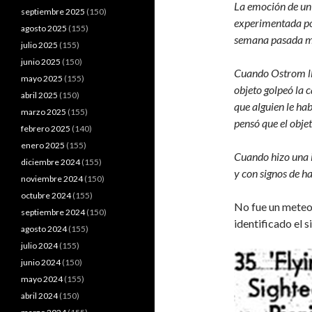
La emoción de
un
septiembre 2025
(150)
experimentada p
agosto 2025
(155)
semana pasada mie
julio 2025
(155)
junio 2025
(150)
Cuando
Ostrom ll
mayo 2025
(155)
objeto golpeó la 
abril 2025
(150)
que alguien le ha
marzo 2025
(155)
pensó que el obje
febrero 2025
(140)
enero 2025
(155)
Cuando hizo
una 
diciembre 2024
(155)
y con signos de ha
noviembre 2024
(150)
octubre 2024
(155)
No fue un meteo
septiembre 2024
(150)
identificado el 
agosto 2024
(155)
julio 2024
(155)
junio 2024
(150)
mayo 2024
(155)
abril 2024
(150)