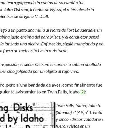
 meteoro golpeando la cabina de su camión fue
or
John
Ostrom
, leñador de Nyssa, el miércoles de la
ntras se dirigía a McCall.
egó a un punto una milla al Norte de Fort Lauderdale, un
cabina justo encima del parabrisas, y el conductor pensó
bía lanzado una piedra. Enfurecido, siguió manejando y no
to fuera un meteorito hasta más tarde.
inspección, el señor Ostrom encontró la cabina abollada
ber sido golpeada por un objeto al rojo vivo.
ro, pero sí una bandada de aves, como finalmente fue
siguiente avistamiento en Twin Falls, Idaho
[2]
:
Twin Falls, Idaho, Julio 5.
(Sábado) «“ (AP) «“ Treinta
y cinco «discos voladores»
fueron vistos en un