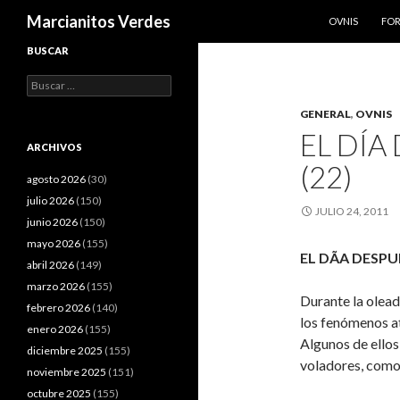
SALTAR AL CO
Buscar
Marcianitos Verdes
OVNIS
FO
BUSCAR
Buscar:
GENERAL
,
OVNIS
EL DÍA
ARCHIVOS
(22)
agosto 2026
(30)
julio 2026
(150)
JULIO 24, 2011
junio 2026
(150)
mayo 2026
(155)
EL DÃA DESPU
abril 2026
(149)
marzo 2026
(155)
Durante la olea
febrero 2026
(140)
los fenómenos a
enero 2026
(155)
Algunos de ellos
diciembre 2025
(155)
voladores, como
noviembre 2025
(151)
octubre 2025
(155)