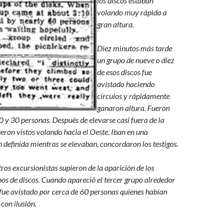
los discos estaban
volando muy rápido a
gran altura.
Diez minutos más tarde
un grupo de nueve o diez
de esos discos fue
avistado haciendo
círculos y rápidamente
ganaron altura. Fueron
20 y 30 personas. Después de elevarse casi fuera de la
fueron vistos volando hacia el Oeste. Iban en una
 definida mientras se elevaban, concordaron los testigos.
ros excursionistas supieron de la aparición de los
os de discos. Cuando apareció el tercer grupo alrededor
 fue avistado por cerca de 60 personas quienes habían
con ilusión.