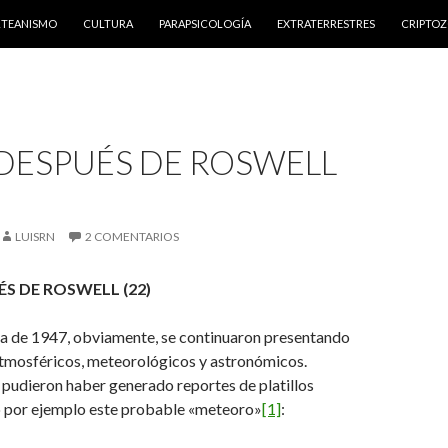
NTENIDO
RTEANISMO
CULTURA
PARAPSICOLOGÍA
EXTRATERRESTRES
CRIPTO
 DESPUÉS DE ROSWELL
LUISRN
2 COMENTARIOS
ÉS DE ROSWELL (22)
da de 1947, obviamente, se continuaron presentando
tmosféricos, meteorológicos y astronómicos.
 pudieron haber generado reportes de platillos
 por ejemplo este probable «meteoro»
[1]
: