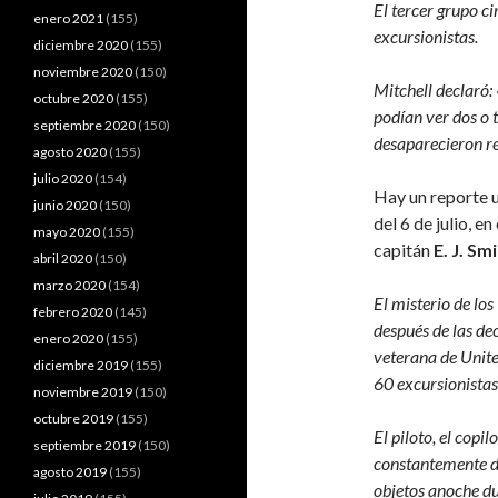
El tercer grupo c
enero 2021
(155)
excursionistas.
diciembre 2020
(155)
noviembre 2020
(150)
Mitchell declaró: 
octubre 2020
(155)
podían ver dos o 
septiembre 2020
(150)
desaparecieron re
agosto 2020
(155)
julio 2020
(154)
Hay un reporte 
junio 2020
(150)
del 6 de julio, e
mayo 2020
(155)
capitán
E. J. Sm
abril 2020
(150)
marzo 2020
(154)
El misterio de los
febrero 2020
(145)
después de las de
enero 2020
(155)
veterana de Unite
diciembre 2019
(155)
60 excursionistas
noviembre 2019
(150)
octubre 2019
(155)
El piloto, el copi
septiembre 2019
(150)
constantemente de
agosto 2019
(155)
objetos anoche du