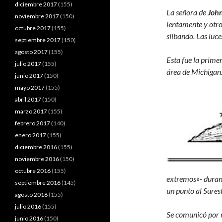
diciembre 2017
(155)
La señora de
Joh
noviembre 2017
(150)
lentamente y otro
octubre 2017
(155)
silbando. Las luc
septiembre 2017
(150)
agosto 2017
(155)
Esta fue la primer
julio 2017
(155)
área de Michigan
junio 2017
(150)
mayo 2017
(155)
abril 2017
(150)
marzo 2017
(155)
febrero 2017
(140)
enero 2017
(155)
diciembre 2016
(155)
noviembre 2016
(150)
octubre 2016
(155)
extremos»- duran
septiembre 2016
(145)
un punto al Sures
agosto 2016
(155)
julio 2016
(155)
Se comunicó por r
junio 2016
(150)