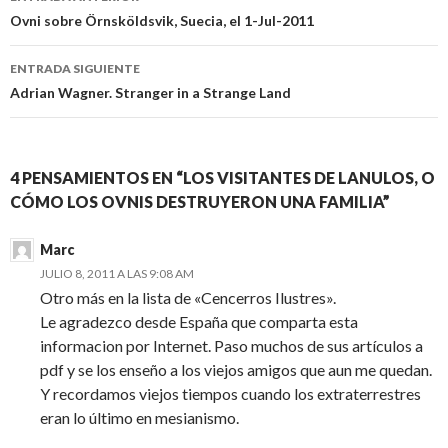
de
Ovni sobre Örnsköldsvik, Suecia, el 1-Jul-2011
entradas
ENTRADA SIGUIENTE
Adrian Wagner. Stranger in a Strange Land
4 PENSAMIENTOS EN “LOS VISITANTES DE LANULOS, O
CÓMO LOS OVNIS DESTRUYERON UNA FAMILIA”
Marc
JULIO 8, 2011 A LAS 9:08 AM
Otro más en la lista de «Cencerros Ilustres».
Le agradezco desde España que comparta esta
informacion por Internet. Paso muchos de sus artículos a
pdf y se los enseño a los viejos amigos que aun me quedan.
Y recordamos viejos tiempos cuando los extraterrestres
eran lo último en mesianismo.