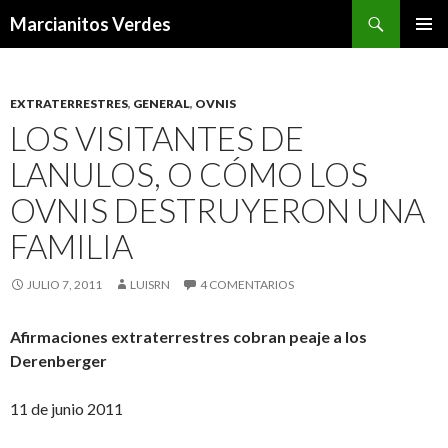
Buscar
Marcianitos Verdes
SALTAR
MENÚ
AL
PRINCI
CONTENIDO
EXTRATERRESTRES
,
GENERAL
,
OVNIS
LOS VISITANTES DE
LANULOS, O CÓMO LOS
OVNIS DESTRUYERON UNA
FAMILIA
JULIO 7, 2011
LUISRN
4 COMENTARIOS
Afirmaciones extraterrestres cobran peaje a los
Derenberger
11 de junio 2011