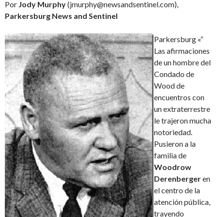
Por
Jody Murphy
(jmurphy@newsandsentinel.com),
Parkersburg News and Sentinel
Parkersburg «“
Las afirmaciones
de un hombre del
Condado de
Wood de
encuentros con
un extraterrestre
le trajeron mucha
notoriedad.
Pusieron a la
familia de
Woodrow
Derenberger
en
el centro de la
atención pública,
trayendo