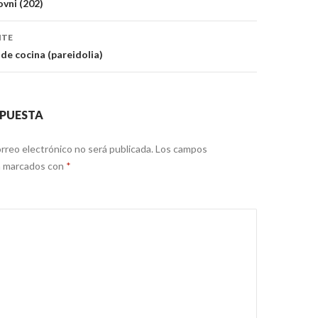
vni (202)
NTE
 de cocina (pareidolia)
SPUESTA
rreo electrónico no será publicada.
Los campos
án marcados con
*