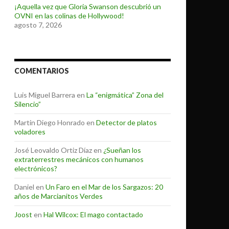
¡Aquella vez que Gloria Swanson descubrió un
OVNI en las colinas de Hollywood!
agosto 7, 2026
COMENTARIOS
Luis Miguel Barrera
en
La “enigmática” Zona del
Silencio”
Martin Diego Honrado
en
Detector de platos
voladores
José Leovaldo Ortiz Díaz
en
¿Sueñan los
extraterrestres mecánicos con humanos
electrónicos?
Daniel
en
Un Faro en el Mar de los Sargazos: 20
años de Marcianitos Verdes
Joost
en
Hal Wilcox: El mago contactado