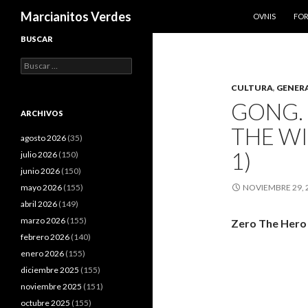
SALTAR AL CO
Buscar
Marcianitos Verdes
OVNIS
FO
BUSCAR
Buscar:
CULTURA
,
GENER
GONG.
ARCHIVOS
THE WI
agosto 2026
(35)
1)
julio 2026
(150)
junio 2026
(150)
mayo 2026
(155)
NOVIEMBRE 29, 
abril 2026
(149)
marzo 2026
(155)
Zero The Hero A
febrero 2026
(140)
enero 2026
(155)
diciembre 2025
(155)
noviembre 2025
(151)
octubre 2025
(155)