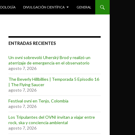
ZOOLOGÍA
DIVULGACIÓN CIENTÍFICA
GENERAL
ENTRADAS RECIENTES
Un ovni sobrevoló Uherský Brod y realizó un
aterrizaje de emergencia en el observatorio
agosto 7, 2026
The Beverly Hillbillies | Temporada 5 Episodio 16
| The Flying Saucer
agosto 7, 2026
Festival ovni en Tenjo, Colombia
agosto 7, 2026
Los Tripulantes del OVNI invitan a viajar entre
rock, ska y conciencia ambiental
agosto 7, 2026