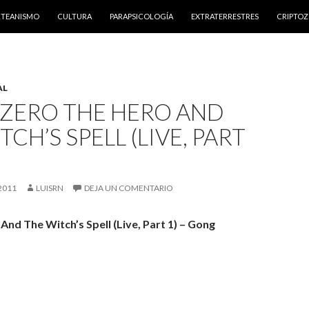
NTENIDO
RTEANISMO
CULTURA
PARAPSICOLOGÍA
EXTRATERRESTRES
CRIPTO
AL
 ZERO THE HERO AND
TCH’S SPELL (LIVE, PART
2011
LUISRN
DEJA UN COMENTARIO
nd The Witch’s Spell (Live, Part 1) – Gong