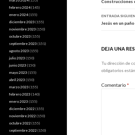
de
marzo 2024
(155)
Construcciones o
febrero 2024
(145)
entradas
enero 2024
(155)
ENTRADA SIGUIE
diciembre 2023
(155)
Jesús en un paño
noviembre 2023
(150)
octubre 2023
(155)
septiembre 2023
(151)
DEJA UNA RE
agosto 2023
(155)
julio 2023
(150)
Tu dirección de co
junio 2023
(150)
obligatorios est
mayo 2023
(155)
abril 2023
(150)
Comentario
*
marzo 2023
(155)
febrero 2023
(140)
enero 2023
(155)
diciembre 2022
(155)
noviembre 2022
(150)
octubre 2022
(155)
septiembre 2022
(150)