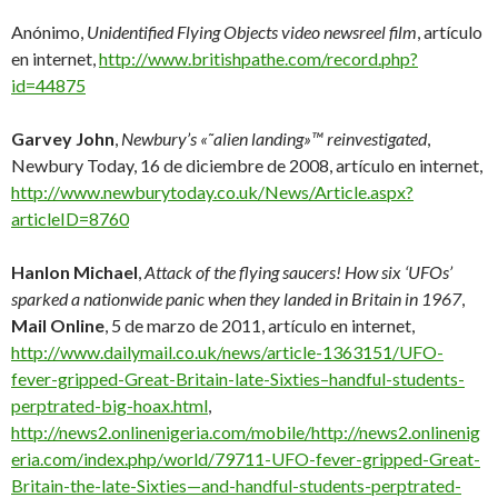
Anónimo,
Unidentified Flying Objects video newsreel film
, artículo
en internet,
http://www.britishpathe.com/record.php?
id=44875
Garvey John
,
Newbury’s «˜alien landing»™ reinvestigated
,
Newbury Today, 16 de diciembre de 2008, artículo en internet,
http://www.newburytoday.co.uk/News/Article.aspx?
articleID=8760
Hanlon Michael
,
Attack of the flying saucers! How six ‘UFOs’
sparked a nationwide panic when they landed in Britain in 1967
,
Mail Online
, 5 de marzo de 2011, artículo en internet,
http://www.dailymail.co.uk/news/article-1363151/UFO-
fever-gripped-Great-Britain-late-Sixties–handful-students-
perptrated-big-hoax.html
,
http://news2.onlinenigeria.com/mobile/http://news2.onlinenig
eria.com/index.php/world/79711-UFO-fever-gripped-Great-
Britain-the-late-Sixties—and-handful-students-perptrated-