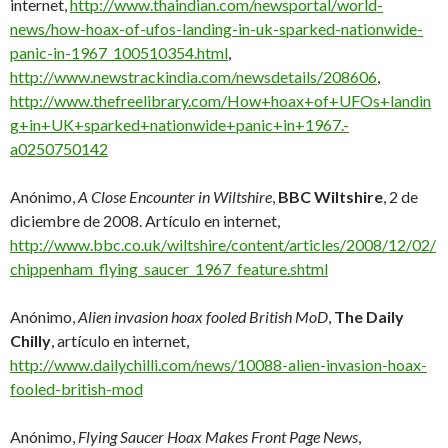
internet,
http://www.thaindian.com/newsportal/world-
news/how-hoax-of-ufos-landing-in-uk-sparked-nationwide-
panic-in-1967_100510354.html
,
http://www.newstrackindia.com/newsdetails/208606
,
http://www.thefreelibrary.com/How+hoax+of+UFOs+landin
g+in+UK+sparked+nationwide+panic+in+1967.-
a0250750142
Anónimo,
A Close Encounter in Wiltshire
,
BBC Wiltshire
, 2 de
diciembre de 2008. Artículo en internet,
http://www.bbc.co.uk/wiltshire/content/articles/2008/12/02/
chippenham_flying_saucer_1967_feature.shtml
Anónimo,
Alien invasion hoax fooled British MoD
,
The Daily
Chilly
, artículo en internet,
http://www.dailychilli.com/news/10088-alien-invasion-hoax-
fooled-british-mod
Anónimo,
Flying Saucer Hoax Makes Front Page News
,