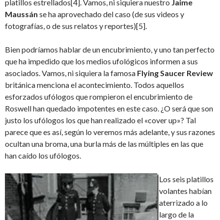
platillos estrellados
[4]. Vamos, ni siquiera nuestro
Jaime
Maussán
se ha aprovechado del caso (de sus videos y
fotografías, o de sus relatos y reportes)
[5].
Bien podríamos hablar de un encubrimiento, y uno tan perfecto
que ha impedido que los medios ufológicos informen a sus
asociados. Vamos, ni siquiera la famosa
Flying Saucer Review
británica menciona el acontecimiento. Todos aquellos
esforzados ufólogos que rompieron el encubrimiento de
Roswell han quedado impotentes en este caso. ¿O será que son
justo los ufólogos los que han realizado el «cover up»? Tal
parece que es así, según lo veremos más adelante, y sus razones
ocultan una broma, una burla más de las múltiples en las que
han caído los ufólogos.
Los seis platillos
volantes habían
aterrizado a lo
largo de la