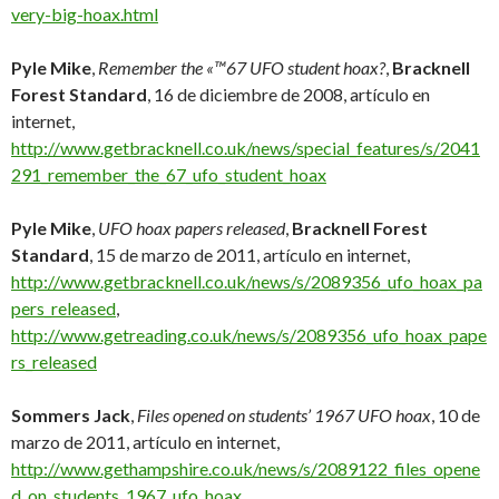
very-big-hoax.html
Pyle Mike
,
Remember the «™67 UFO student hoax?
,
Bracknell
Forest Standard
, 16 de diciembre de 2008, artículo en
internet,
http://www.getbracknell.co.uk/news/special_features/s/2041
291_remember_the_67_ufo_student_hoax
Pyle Mike
,
UFO hoax papers released
,
Bracknell Forest
Standard
, 15 de marzo de 2011, artículo en internet,
http://www.getbracknell.co.uk/news/s/2089356_ufo_hoax_pa
pers_released
,
http://www.getreading.co.uk/news/s/2089356_ufo_hoax_pape
rs_released
Sommers Jack
,
Files opened on students’ 1967 UFO hoax
, 10 de
marzo de 2011, artículo en internet,
http://www.gethampshire.co.uk/news/s/2089122_files_opene
d_on_students_1967_ufo_hoax