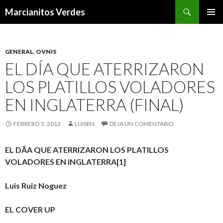
Buscar
Marcianitos Verdes
SALTAR
MENÚ
AL
PRINCI
CONTENIDO
GENERAL
,
OVNIS
EL DÍA QUE ATERRIZARON
LOS PLATILLOS VOLADORES
EN INGLATERRA (FINAL)
FEBRERO 5, 2012
LUISRN
DEJA UN COMENTARIO
EL DÃA QUE ATERRIZARON LOS PLATILLOS
VOLADORES EN INGLATERRA
[1]
Luis Ruiz Noguez
EL COVER UP