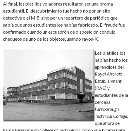
Al final, los platillos voladores resultaron ser una broma
estudiantil. El descubrimiento fue hecho no por un alto
detective o el MI5, sino por un reportero de periódico que
sabía que unos estudiantes los habían fabricado. El fraude fue
confirmado cuando un escuadrón de disposición condujo
chequeos de uno de los objetos, usando rayos-X.
Los platillos los
habían hecho los
aprendices del
Royal Aircraft
Establishment
(RAE) y
estudiantes de la
cercana
Farnborough
Technical College
,
que ahora se
llama
Farnborough College of Technology
, como una broma para