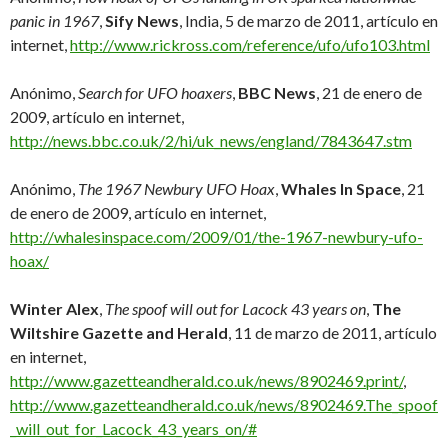
panic in 1967
,
Sify News
, India, 5 de marzo de 2011, artículo en
internet,
http://www.rickross.com/reference/ufo/ufo103.html
Anónimo,
Search for UFO hoaxers
,
BBC News
, 21 de enero de
2009, artículo en internet,
http://news.bbc.co.uk/2/hi/uk_news/england/7843647.stm
Anónimo,
The 1967 Newbury UFO Hoax
,
Whales In Space
, 21
de enero de 2009, artículo en internet,
http://whalesinspace.com/2009/01/the-1967-newbury-ufo-
hoax/
Winter Alex
,
The spoof will out for Lacock 43 years on
,
The
Wiltshire Gazette and Herald
, 11 de marzo de 2011, artículo
en internet,
http://www.gazetteandherald.co.uk/news/8902469.print/
,
http://www.gazetteandherald.co.uk/news/8902469.The_spoof
_will_out_for_Lacock_43_years_on/#