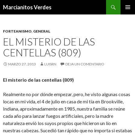
Buscar
Marcianitos Verdes
SALTAR
MENÚ
AL
PRINCI
CONTENIDO
FORTEANISMO
,
GENERAL
EL MISTERIO DE LAS
CENTELLAS (809)
MARZO 27, 2013
LUISRN
DEJA UN COMENTARIO
El misterio de las centellas (809)
Realmente no por dónde empezar, pero, he visto algunas cosas
locas en mi vida, el 4 de julio en casa de mi tía en Brookville,
Indiana, aproximadamente en 1985, nuestra familia se reúne
cada año para lanzar fuegos artificiales, pero la madre
naturaleza envió los suyos propios que hicieron un lío en
nuestras cabezas. Sucedió tan rápido que no importa si estabas