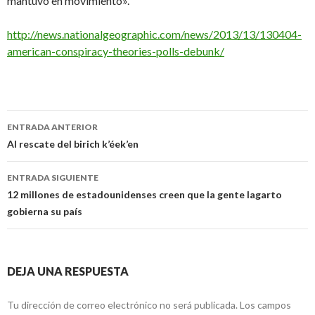
mantuvo en movimiento».
http://news.nationalgeographic.com/news/2013/13/130404-
american-conspiracy-theories-polls-debunk/
Navegación
ENTRADA ANTERIOR
de
Al rescate del birich k’éek’en
entradas
ENTRADA SIGUIENTE
12 millones de estadounidenses creen que la gente lagarto
gobierna su país
DEJA UNA RESPUESTA
Tu dirección de correo electrónico no será publicada.
Los campos