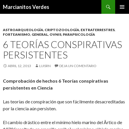
Buscar
Marcianitos Verdes
SALTAR
MENÚ
AL
PRINCI
CONTENIDO
ASTROARQUEOLOGÍA
,
CRIPTOZOOLOGÍA
,
EXTRATERRESTRES
,
FORTEANISMO
,
GENERAL
,
OVNIS
,
PARAPSICOLOGÍA
6 TEORÍAS CONSPIRATIVAS
PERSISTENTES
ABRIL 12, 2013
LUISRN
DEJA UN COMENTARIO
Comprobación de hechos 6 Teorías conspirativas
persistentes en Ciencia
Las teorías de conspiración que son fácilmente desacreditadas
por la ciencia aún persisten.
El cambio drástico entre el mínimo hielo marino del Ãrtico de