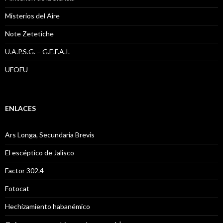
Misterios del Aire
Note Zetetiche
U.A.P.S.G. – G.E.F.A.I.
UFOFU
ENLACES
Ars Longa, Secundaria Brevis
El escéptico de Jalisco
Factor 302.4
Fotocat
Hechizamiento habanémico