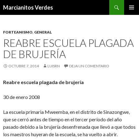
Buscar
Marcianitos Verdes
SALTAR
MENÚ
AL
PRINCI
CONTENIDO
FORTEANISMO
,
GENERAL
REABRE ESCUELA PLAGADA
DE BRUJERÍA
OCTUBRE 7, 2014
LUISRN
DEJA UN COMENTARIO
Reabre escuela
plagada de brujería
30 de enero 2008
La escuela primaria Mweemba, en el distrito de Sinazongwe,
que se cerró antes de tiempo en el tercer período del año
pasado debido a la brujería desenfrenada que llevó a que todos
los maestros huyeran de la escuela, se ha vuelto a abrir.