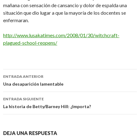
mañana con sensación de cansancio y dolor de espalda una
situación que dio lugar a que la mayoría de los docentes se
enfermaran.
http://www.lusakatimes.com/2008/01/30/witchcraft-
plagued-school-reopens/
Navegación
ENTRADA ANTERIOR
de
Una desaparición lamentable
entradas
ENTRADA SIGUIENTE
La historia de Betty/Barney Hill: ¿Importa?
DEJA UNA RESPUESTA