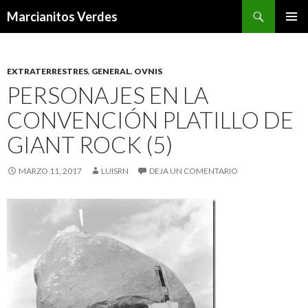
Buscar
Marcianitos Verdes
SALTAR
MENÚ
AL
PRINCI
CONTENIDO
EXTRATERRESTRES
,
GENERAL
,
OVNIS
PERSONAJES EN LA
CONVENCIÓN PLATILLO DE
GIANT ROCK (5)
MARZO 11, 2017
LUISRN
DEJA UN COMENTARIO