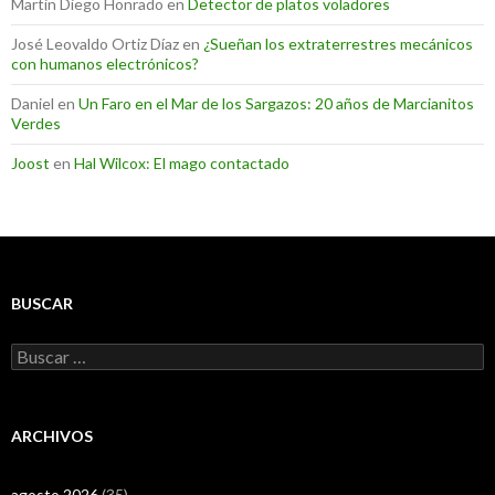
Martin Diego Honrado
en
Detector de platos voladores
José Leovaldo Ortiz Díaz
en
¿Sueñan los extraterrestres mecánicos
con humanos electrónicos?
Daniel
en
Un Faro en el Mar de los Sargazos: 20 años de Marcianitos
Verdes
Joost
en
Hal Wilcox: El mago contactado
BUSCAR
Buscar:
ARCHIVOS
agosto 2026
(35)