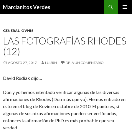
Buscar
Marcianitos Verdes
SALTAR
MENÚ
AL
PRINCI
CONTENIDO
GENERAL
,
OVNIS
LAS FOTOGRAFÍAS RHODES
(12)
AGOSTO 27, 2017
LUISRN
DEJA UN COMENTARIO
David Rudiak dijo…
Don y yo hemos intentado verificar algunas de las diversas
afirmaciones de Rhodes (Don más que yo). Hemos entrado en
esto en el blog de Kevin en octubre de 2010. El punto es, si
algunas de sus otras afirmaciones pueden ser verificadas,
entonces la afirmación de PhD es más probable que sea
verdad.