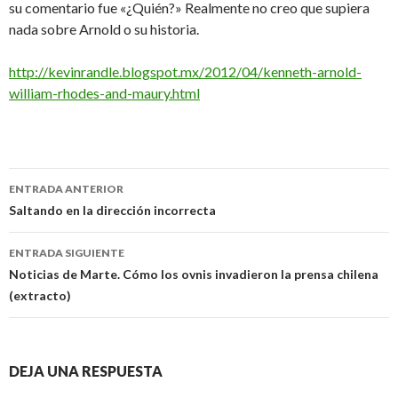
su comentario fue «¿Quién?» Realmente no creo que supiera
nada sobre Arnold o su historia.
http://kevinrandle.blogspot.mx/2012/04/kenneth-arnold-
william-rhodes-and-maury.html
Navegación
ENTRADA ANTERIOR
de
Saltando en la dirección incorrecta
entradas
ENTRADA SIGUIENTE
Noticias de Marte. Cómo los ovnis invadieron la prensa chilena
(extracto)
DEJA UNA RESPUESTA