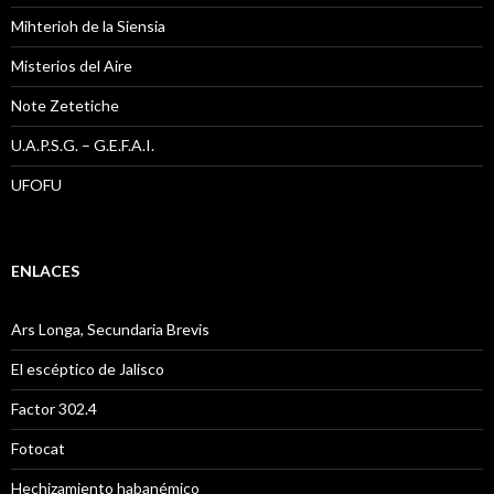
Mihterioh de la Siensia
Misterios del Aire
Note Zetetiche
U.A.P.S.G. – G.E.F.A.I.
UFOFU
ENLACES
Ars Longa, Secundaria Brevis
El escéptico de Jalisco
Factor 302.4
Fotocat
Hechizamiento habanémico