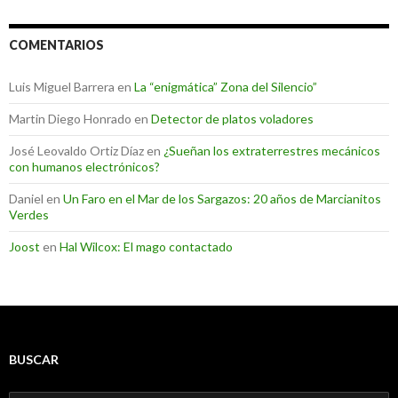
COMENTARIOS
Luis Miguel Barrera
en
La “enigmática” Zona del Silencio”
Martin Diego Honrado
en
Detector de platos voladores
José Leovaldo Ortiz Díaz
en
¿Sueñan los extraterrestres mecánicos
con humanos electrónicos?
Daniel
en
Un Faro en el Mar de los Sargazos: 20 años de Marcianitos
Verdes
Joost
en
Hal Wilcox: El mago contactado
BUSCAR