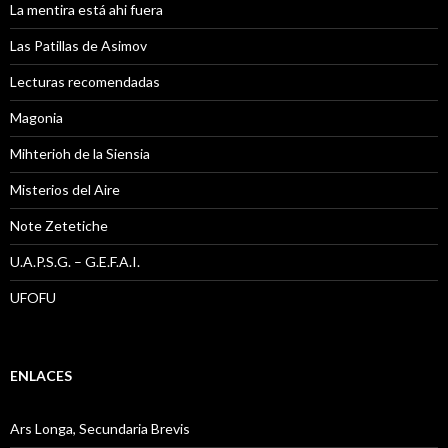
La mentira está ahi fuera
Las Patillas de Asimov
Lecturas recomendadas
Magonia
Mihterioh de la Siensia
Misterios del Aire
Note Zetetiche
U.A.P.S.G. – G.E.F.A.I.
UFOFU
ENLACES
Ars Longa, Secundaria Brevis