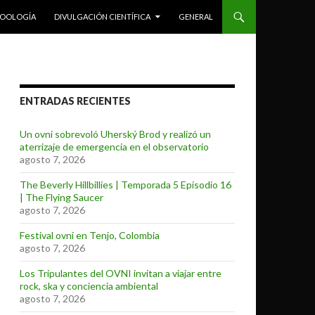
ZOOLOGÍA
DIVULGACIÓN CIENTÍFICA
GENERAL
ENTRADAS RECIENTES
Un ovni sobrevoló Uherský Brod y realizó un
aterrizaje de emergencia en el observatorio
agosto 7, 2026
The Beverly Hillbillies | Temporada 5 Episodio 16
| The Flying Saucer
agosto 7, 2026
Festival ovni en Tenjo, Colombia
agosto 7, 2026
Los Tripulantes del OVNI invitan a viajar entre
rock, ska y conciencia ambiental
agosto 7, 2026