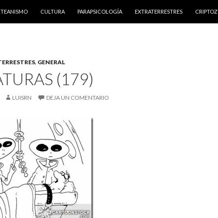
NTENIDO
RTEANISMO
CULTURA
PARAPSICOLOGÍA
EXTRATERRESTRES
CRIPTO
TERRESTRES
,
GENERAL
TURAS (179)
LUISRN
DEJA UN COMENTARIO