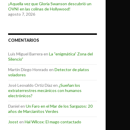
¡Aquella vez que Gloria Swanson descubrió un
OVNI en las colinas de Hollywood!
agosto 7, 2026
COMENTARIOS
Luis Miguel Barrera
en
La “enigmática” Zona del
Silencio”
Martin Diego Honrado
en
Detector de platos
voladores
José Leovaldo Ortiz Díaz
en
¿Sueñan los
extraterrestres mecánicos con humanos
electrónicos?
Daniel
en
Un Faro en el Mar de los Sargazos: 20
años de Marcianitos Verdes
Joost
en
Hal Wilcox: El mago contactado