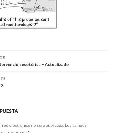
ón
IOR
intervención esotérica – Actualizado
NTE
-2
SPUESTA
rreo electrónico no será publicada.
Los campos
án marcados con
*