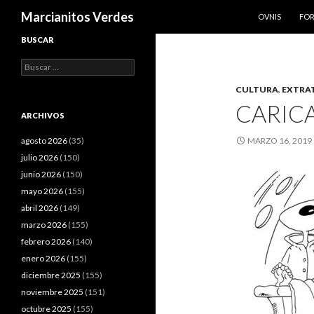
SALTAR AL CO
Buscar
Marcianitos Verdes
OVNIS
FO
BUSCAR
Buscar:
CULTURA
,
EXTRA
CARICA
ARCHIVOS
agosto 2026
(35)
MARZO 16, 2019
julio 2026
(150)
junio 2026
(150)
mayo 2026
(155)
abril 2026
(149)
marzo 2026
(155)
febrero 2026
(140)
enero 2026
(155)
diciembre 2025
(155)
noviembre 2025
(151)
octubre 2025
(155)