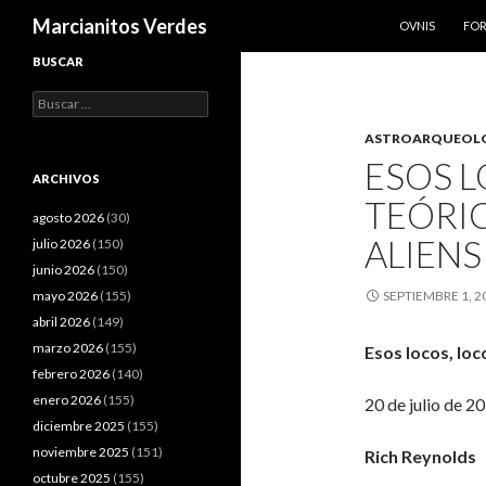
SALTAR AL CO
Buscar
Marcianitos Verdes
OVNIS
FO
BUSCAR
Buscar:
ASTROARQUEOL
ESOS L
ARCHIVOS
TEÓRIC
agosto 2026
(30)
ALIENS
julio 2026
(150)
junio 2026
(150)
mayo 2026
(155)
SEPTIEMBRE 1, 2
abril 2026
(149)
marzo 2026
(155)
Esos locos, loc
febrero 2026
(140)
enero 2026
(155)
20 de julio de 2
diciembre 2025
(155)
noviembre 2025
(151)
Rich Reynolds
octubre 2025
(155)