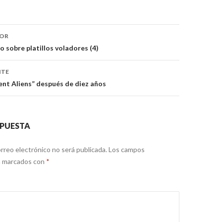
ón
IOR
 sobre platillos voladores (4)
NTE
ent Aliens” después de diez años
SPUESTA
rreo electrónico no será publicada.
Los campos
án marcados con
*