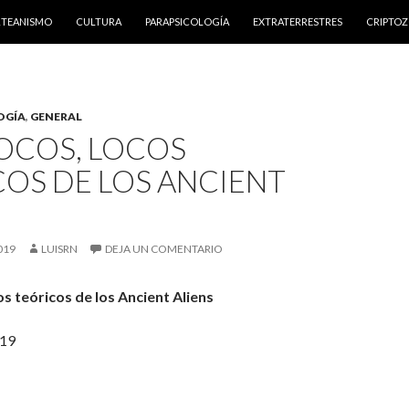
NTENIDO
RTEANISMO
CULTURA
PARAPSICOLOGÍA
EXTRATERRESTRES
CRIPTO
OGÍA
,
GENERAL
OCOS, LOCOS
OS DE LOS ANCIENT
019
LUISRN
DEJA UN COMENTARIO
os teóricos de los Ancient Aliens
019