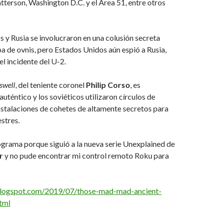
terson, Washington D.C. y el Ãrea 51, entre otros
 y Rusia se involucraron en una colusión secreta
a de ovnis, pero Estados Unidos aún espió a Rusia,
l incidente del U-2.
swell
, del teniente coronel
Philip Corso
, es
téntico y los soviéticos utilizaron círculos de
instalaciones de cohetes de altamente secretos para
estres.
ograma porque siguió a la nueva serie Unexplained de
r
y no pude encontrar mi control remoto Roku para
.blogspot.com/2019/07/those-mad-mad-ancient-
html