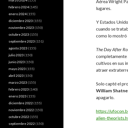
marzo 2024
(155)
Aérea Wright Pat
febrero 2024
(145)
lugares.
enero 2024
(155)
diciembre 2023
(155)
Y Estados Unidos
noviembre 2023
(150)
cuando se tratab
octubre 2023
(155)
como lo mostró e
septiembre 2023
(151)
agosto 2023
(155)
The Day After Ro
julio 2023
(150)
completamente au
junio 2023
(150)
cultivos en sus 
mayo 2023
(155)
atraer extraterr
abril 2023
(150)
marzo 2023
(155)
Solo capté el pr
febrero 2023
(140)
William Shatne
enero 2023
(155)
apagarlo.
diciembre 2022
(155)
noviembre 2022
(150)
https://ufocon
octubre 2022
(155)
alien-theorists.
septiembre 2022
(150)