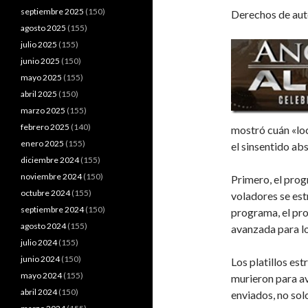
septiembre 2025
(150)
Derechos de aut
agosto 2025
(155)
julio 2025
(155)
junio 2025
(150)
mayo 2025
(155)
abril 2025
(150)
marzo 2025
(155)
febrero 2025
(140)
mostró cuán «loc
enero 2025
(155)
el sinsentido ab
diciembre 2024
(155)
noviembre 2024
(150)
Primero, el prog
octubre 2024
(155)
voladores se est
septiembre 2024
(150)
programa, el pro
agosto 2024
(155)
avanzada para l
julio 2024
(155)
junio 2024
(150)
Los platillos es
mayo 2024
(155)
murieron para a
abril 2024
(150)
enviados, no solo