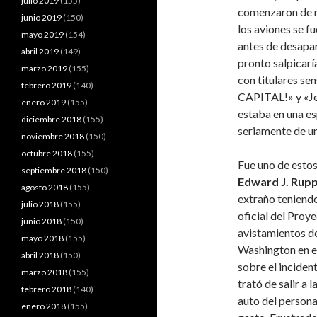
julio 2019
(155)
comenzaron de n
junio 2019
(150)
los aviones se f
mayo 2019
(154)
antes de desapar
abril 2019
(149)
pronto salpicarí
marzo 2019
(155)
con titulares 
febrero 2019
(140)
CAPITAL!» y «Jet
enero 2019
(155)
estaba en una es
diciembre 2018
(155)
seriamente de un
noviembre 2018
(150)
octubre 2018
(155)
Fue uno de esto
septiembre 2018
(150)
Edward J. Rupp
agosto 2018
(155)
extraño teniendo
julio 2018
(155)
oficial del Proy
junio 2018
(150)
avistamientos de
mayo 2018
(155)
Washington en e
abril 2018
(150)
sobre el inciden
marzo 2018
(155)
trató de salir a 
febrero 2018
(140)
auto del personal
enero 2018
(155)