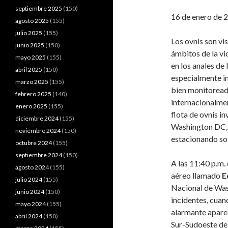
septiembre 2025
(150)
16 de enero de 
agosto 2025
(155)
julio 2025
(155)
Los ovnis son vi
junio 2025
(150)
ámbitos de la vi
mayo 2025
(155)
en los anales de 
abril 2025
(150)
especialmente i
marzo 2025
(155)
bien monitoread
febrero 2025
(140)
internacionalmen
enero 2025
(155)
flota de ovnis i
diciembre 2024
(155)
Washington DC, b
noviembre 2024
(150)
estacionando so
octubre 2024
(155)
septiembre 2024
(150)
A las 11:40 p.m. 
agosto 2024
(155)
aéreo llamado
E
julio 2024
(155)
Nacional de Was
junio 2024
(150)
incidentes, cuan
mayo 2024
(155)
alarmante apareci
abril 2024
(150)
Sur-Sudoeste de 