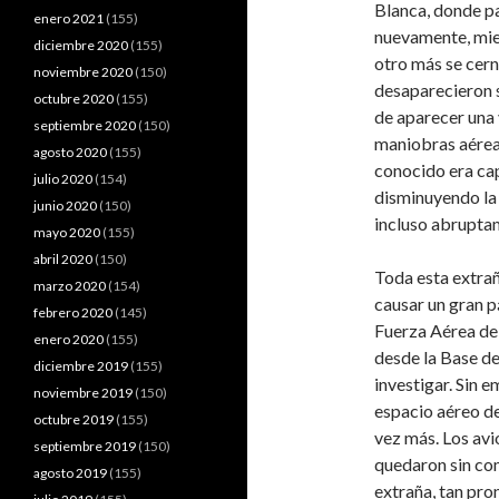
Blanca, donde pa
enero 2021
(155)
nuevamente, mien
diciembre 2020
(155)
otro más se cern
noviembre 2020
(150)
desaparecieron 
octubre 2020
(155)
de aparecer una 
septiembre 2020
(150)
maniobras aéreas
agosto 2020
(155)
conocido era cap
julio 2020
(154)
disminuyendo la
junio 2020
(150)
incluso abrupta
mayo 2020
(155)
abril 2020
(150)
Toda esta extrañ
marzo 2020
(154)
causar un gran p
febrero 2020
(145)
Fuerza Aérea de
enero 2020
(155)
desde la Base d
diciembre 2019
(155)
investigar. Sin 
noviembre 2019
(150)
espacio aéreo d
octubre 2019
(155)
vez más. Los avi
septiembre 2019
(150)
quedaron sin com
agosto 2019
(155)
extraña, tan pro