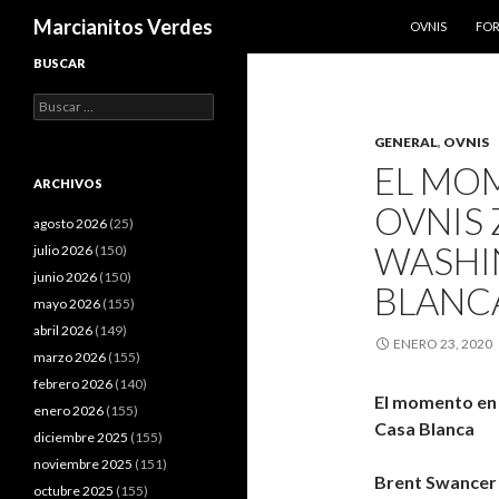
SALTAR AL CO
Buscar
Marcianitos Verdes
OVNIS
FO
BUSCAR
Buscar:
GENERAL
,
OVNIS
EL MO
ARCHIVOS
OVNIS
agosto 2026
(25)
WASHIN
julio 2026
(150)
junio 2026
(150)
BLANC
mayo 2026
(155)
abril 2026
(149)
ENERO 23, 2020
marzo 2026
(155)
febrero 2026
(140)
El momento en 
enero 2026
(155)
Casa Blanca
diciembre 2025
(155)
noviembre 2025
(151)
Brent Swancer
octubre 2025
(155)