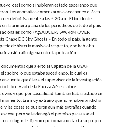
uevo, casi como si hubieran estado esperando que
ueran. Las anomalías comenzaron a acechar en el área
ecer definitivamente a las 5:30 a.m. El incidente
a en la primera plana de los periódicos de todo el país
sensacionales como «Â¡SAUCERS SWARM OVER
s Chase DC Sky Ghosts!» En todo el país, la gente
pecie de histeria masiva al respecto, y se hablaba
a invasión alienígena entre la población.
s documentos que alertó al Capitán de la USAF
elt
sobre lo que estaba sucediendo, lo cual es
 en cuenta que él era el supervisor de la investigación
ecto Libro Azul de la Fuerza Aérea sobre
 ovnis y que, por casualidad, también había estado en
l momento. Era muy extraño que no le hubieran dicho
te, y las cosas se pusieron aún más extrañas cuando
la escena, pero se le denegó el permiso para usar el
, en su lugar le dijeron que tomara un taxi a su propio