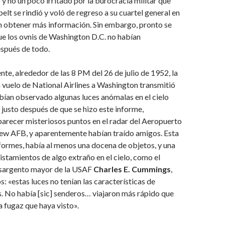
 y no un poco irritado por la burocracia militar que
elt se rindió y voló de regreso a su cuartel general en
n obtener más información. Sin embargo, pronto se
ue los ovnis de Washington D.C. no habían
spués de todo.
nte, alrededor de las 8 PM del 26 de julio de 1952, la
n vuelo de National Airlines a Washington transmitió
bían observado algunas luces anómalas en el cielo
y justo después de que se hizo este informe,
arecer misteriosos puntos en el radar del Aeropuerto
ew AFB, y aparentemente habían traído amigos. Esta
nformes, había al menos una docena de objetos, y una
stamientos de algo extraño en el cielo, como el
l sargento mayor de la USAF
Charles E. Cummings
,
os: «estas luces no tenían las características de
s. No había [sic] senderos… viajaron más rápido que
a fugaz que haya visto».