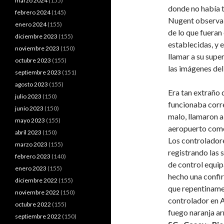
marzo 2024
(155)
donde no había 
febrero 2024
(145)
Nugent observab
enero 2024
(155)
de lo que fueran
diciembre 2023
(155)
establecidas, y 
noviembre 2023
(150)
llamar a su super
octubre 2023
(155)
las imágenes del
septiembre 2023
(151)
agosto 2023
(155)
Era tan extraño 
julio 2023
(150)
funcionaba corre
junio 2023
(150)
malo, llamaron a
mayo 2023
(155)
aeropuerto como
abril 2023
(150)
Los controladore
marzo 2023
(155)
registrando las 
febrero 2023
(140)
de control equi
enero 2023
(155)
hecho una confirm
diciembre 2022
(155)
que repentinamen
noviembre 2022
(150)
controlador en 
octubre 2022
(155)
fuego naranja arr
septiembre 2022
(150)