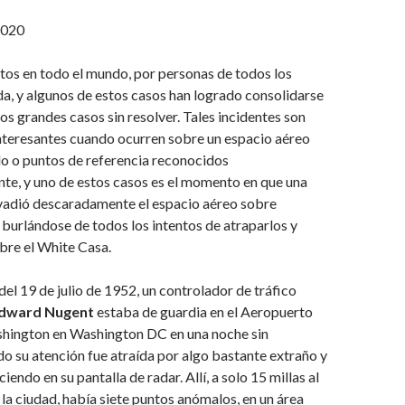
2020
stos en todo el mundo, por personas de todos los
da, y algunos de estos casos han logrado consolidarse
los grandes casos sin resolver. Tales incidentes son
nteresantes cuando ocurren sobre un espacio aéreo
o o puntos de referencia reconocidos
te, y uno de estos casos es el momento en que una
nvadió descaradamente el espacio aéreo sobre
urlándose de todos los intentos de atraparlos y
bre el White Casa.
del 19 de julio de 1952, un controlador de tráfico
dward Nugent
estaba de guardia en el Aeropuerto
hington en Washington DC en una noche sin
do su atención fue atraída por algo bastante extraño y
endo en su pantalla de radar. Allí, a solo 15 millas al
la ciudad, había siete puntos anómalos, en un área