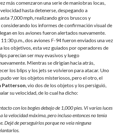
 vez más comenzaron una serie de maniobras locas,
 velocidad hasta detenerse, despegando a
asta 7,000 mph, realizando giros bruscos y
 considerando los informes de confirmación visual de
llegan en los aviones fueron alertados nuevamente.
 11:30 p.m., dos aviones F-94 fueron enviados una vez
a los objetivos, esta vez guiados por operadores de
blips parecían ser muy evasivos y luego
uevamente. Mientras se dirigían hacia atrás,
cer los blips y los jets se volvieron para atacar. Uno
 pudo ver los objetos misteriosos, pero el otro, el
m Patterson
, vio dos de los objetos y los persiguió,
lar su velocidad, de lo cual ha dicho:
tacto con los bogies debajo de 1,000 pies. Vi varias luces
a a la velocidad máxima, pero incluso entonces no tenía
re. Dejé de perseguirlos porque no veía ninguna
lantarlos.