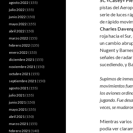
SC «Casey» Pi
agosto 2022
(155)
pistas del Aerop
julio 2022
(155)
serie de luces rá
junio 2022
(150)
de rápido movimi
mayo 2022
(155)
Charles Daven
abril 2022
(150)
roja hacia el Sur
marzo 2022
(155)
un cambio abrupt
febrero 2022
(135)
Nugent y Barnes 
enero 2022
(153)
señales de radar
diciembre 2021
(155)
sucediendo, y Ba
noviembre 2021
(150)
octubre 2021
(155)
Supimos de inmed
septiembre 2021
(150)
movimientos fuer
agosto 2021
(155)
los aviones ordin
julio 2021
(155)
jugando. Fue desa
junio 2021
(150)
veces, se mudaro
mayo 2021
(155)
abril 2021
(150)
Mientras varios
marzo 2021
(155)
podía ver claram
febrero 2021
(140)