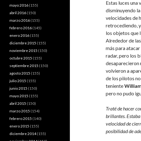
Estas luces una
mayo 2016
(155)
disminuyendo la
abril 2016
(150)
velocidades de h
marzo 2016
(155)
retrocediendo, y
febrero 2016
(145)
los objetos que 
enero 2016
(155)
Alrededor de las
diciembre 2015
(155)
más para atacar 
noviembre 2015
(150)
radar, pero los 
octubre 2015
(155)
desaparecieron n
septiembre 2015
(150)
volvieron a apare
agosto 2015
(155)
de los pilotos no
julio 2015
(155)
teniente
Willia
junio 2015
(150)
pero no pudo igua
mayo 2015
(155)
abril 2015
(150)
Traté de hacer con
marzo 2015
(154)
brillantes. Estab
febrero 2015
(140)
velocidad de cier
enero 2015
(155)
posibilidad de ade
diciembre 2014
(155)