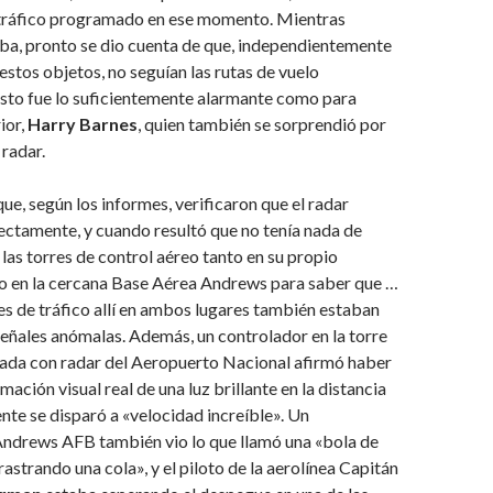
tráfico programado en ese momento. Mientras
a, pronto se dio cuenta de que, independientemente
 estos objetos, no seguían las rutas de vuelo
esto fue lo suficientemente alarmante como para
ior,
Harry Barnes
, quien también se sorprendió por
 radar.
que, según los informes, verificaron que el radar
ctamente, y cuando resultó que no tenía nada de
 las torres de control aéreo tanto en su propio
 en la cercana Base Aérea Andrews para saber que …
s de tráfico allí en ambos lugares también estaban
señales anómalas. Además, un controlador en la torre
pada con radar del Aeropuerto Nacional afirmó haber
ación visual real de una luz brillante en la distancia
te se disparó a «velocidad increíble». Un
Andrews AFB también vio lo que llamó una «bola de
astrando una cola», y el piloto de la aerolínea Capitán