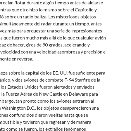
recían flotar durante algún tiempo antes de alejarse
tras que otro hizo lo mismo sobre el Capitolio y
ió sobre un radio baliza. Los misteriosos objetos
simultáneamente del radar durante un tiempo, antes
vez más para orquestar una serie de impresionantes
 que fueron mucho más allá de lo que cualquier avión
az de hacer, giros de 90 grados, acelerando y
 velocidad con una velocidad asombrosa y precisión e
mente en reversa.
eza sobre la capital de los EE. UU. fue suficiente para
ánico, y dos aviones de combate F-94 Starfire de la
 los Estados Unidos fueron alertados y enviados
e la Fuerza Aérea de New Castle en Delaware para
embargo, tan pronto como los aviones entraron al
e Washington D.C., los objetos desaparecieron una
ones confundidos dieron vueltas hasta que se
bustible y tuvieron que regresar, y de manera
nto como se fueron, los extraños fenómenos