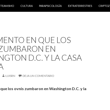
NTENIDO
RTEANISMO
CULTURA
PARAPSICOLOGÍA
EXTRATERRESTRES
CRIPTO
MENTO EN QUE LOS
 ZUMBARON EN
GTON D.C. Y LA CASA
A
LUISRN
DEJA UN COMENTARIO
que los ovnis zumbaron en Washington D.C. y la