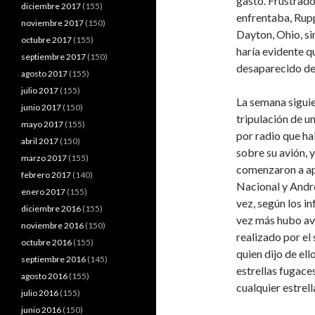
gasto. Frustrado
diciembre 2017
(155)
enfrentaba, Rupp
noviembre 2017
(150)
Dayton, Ohio, si
octubre 2017
(155)
haría evidente q
septiembre 2017
(150)
desaparecido de
agosto 2017
(155)
julio 2017
(155)
La semana siguie
junio 2017
(150)
tripulación de u
mayo 2017
(155)
por radio que ha
abril 2017
(150)
sobre su avión, 
marzo 2017
(155)
comenzaron a ap
febrero 2017
(140)
Nacional y Andr
enero 2017
(155)
vez, según los i
diciembre 2016
(155)
vez más hubo avi
noviembre 2016
(150)
realizado por e
octubre 2016
(155)
quien dijo de ell
septiembre 2016
(145)
estrellas fugace
agosto 2016
(155)
cualquier estrell
julio 2016
(155)
junio 2016
(150)