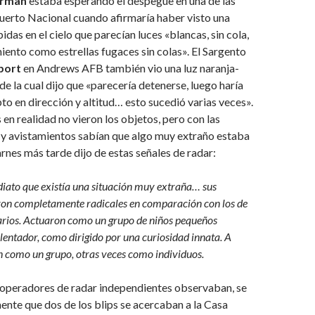
erman
estaba esperando el despegue en una de las
uerto Nacional cuando afirmaría haber visto una
pidas en el cielo que parecían luces «blancas, sin cola,
ento como estrellas fugaces sin colas». El Sargento
port
en Andrews AFB también vio una luz naranja-
, de la cual dijo que «parecería detenerse, luego haría
o en dirección y altitud… esto sucedió varias veces».
en realidad no vieron los objetos, pero con las
 y avistamientos sabían que algo muy extraño estaba
rnes más tarde dijo de estas señales de radar:
iato que existía una situación muy extraña… sus
on completamente radicales en comparación con los de
arios. Actuaron como un grupo de niños pequeños
lentador, como dirigido por una curiosidad innata. A
n como un grupo, otras veces como individuos.
 operadores de radar independientes observaban, se
ente que dos de los blips se acercaban a la Casa