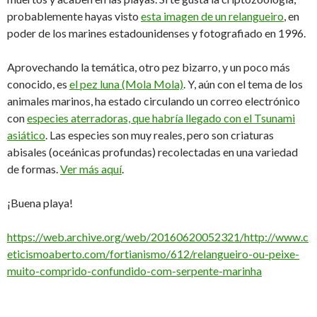
probablemente hayas visto
esta imagen de un relangueiro
, en
poder de los marines estadounidenses y fotografiado en 1996.
Aprovechando la temática, otro pez bizarro, y un poco más
conocido, es
el pez luna (Mola Mola)
. Y, aún con el tema de los
animales marinos, ha estado circulando un correo electrónico
con
especies aterradoras, que habría llegado con el Tsunami
asiático
. Las especies son muy reales, pero son criaturas
abisales (oceánicas profundas) recolectadas en una variedad
de formas.
Ver más aquí
.
¡Buena playa!
https://web.archive.org/web/20160620052321/http://www.c
eticismoaberto.com/fortianismo/612/relangueiro-ou-peixe-
muito-comprido-confundido-com-serpente-marinha