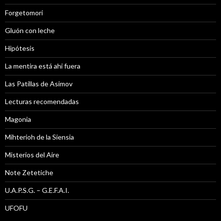
Forgetomori
Gluón con leche
Hipótesis
La mentira está ahi fuera
Las Patillas de Asimov
Lecturas recomendadas
Magonia
Mihterioh de la Siensia
Misterios del Aire
Note Zetetiche
U.A.P.S.G. – G.E.F.A.I.
UFOFU