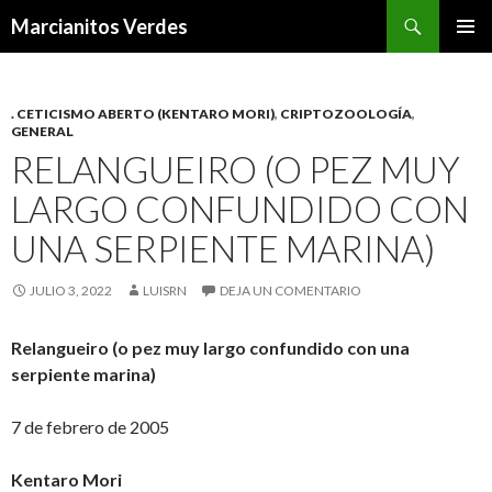
Buscar
Marcianitos Verdes
SALTAR
MENÚ
AL
PRINCI
CONTENIDO
. CETICISMO ABERTO (KENTARO MORI)
,
CRIPTOZOOLOGÍA
,
GENERAL
RELANGUEIRO (O PEZ MUY
LARGO CONFUNDIDO CON
UNA SERPIENTE MARINA)
JULIO 3, 2022
LUISRN
DEJA UN COMENTARIO
Relangueiro (o pez muy largo confundido con una
serpiente marina)
7 de febrero de 2005
Kentaro Mori