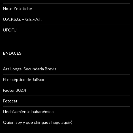
Note Zetetiche
U.A.P.S.G. – G.E.F.A.I.
UFOFU
ENLACES
Ars Longa, Secundaria Brevis
El escéptico de Jalisco
Factor 302.4
Fotocat
Hechizamiento habanémico
Quien soy y que chingaos hago aquí»¦