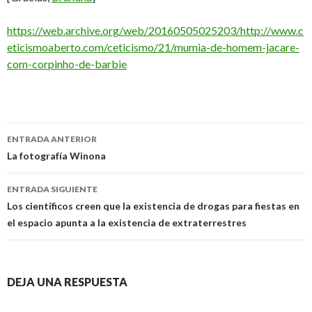
https://web.archive.org/web/20160505025203/http://www.c
eticismoaberto.com/ceticismo/21/mumia-de-homem-jacare-
com-corpinho-de-barbie
Navegación
ENTRADA ANTERIOR
de
La fotografía Winona
entradas
ENTRADA SIGUIENTE
Los científicos creen que la existencia de drogas para fiestas en
el espacio apunta a la existencia de extraterrestres
DEJA UNA RESPUESTA