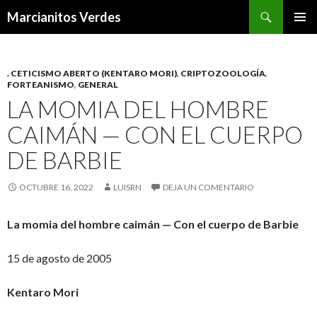
Buscar
Marcianitos Verdes
SALTAR
MENÚ
AL
PRINCI
CONTENIDO
. CETICISMO ABERTO (KENTARO MORI)
,
CRIPTOZOOLOGÍA
,
FORTEANISMO
,
GENERAL
LA MOMIA DEL HOMBRE
CAIMÁN — CON EL CUERPO
DE BARBIE
OCTUBRE 16, 2022
LUISRN
DEJA UN COMENTARIO
La momia del hombre caimán — Con el cuerpo de Barbie
15 de agosto de 2005
Kentaro Mori