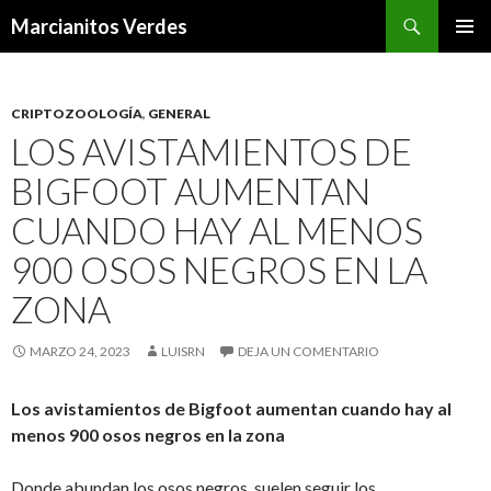
Buscar
Marcianitos Verdes
SALTAR
MENÚ
AL
PRINCI
CONTENIDO
CRIPTOZOOLOGÍA
,
GENERAL
LOS AVISTAMIENTOS DE
BIGFOOT AUMENTAN
CUANDO HAY AL MENOS
900 OSOS NEGROS EN LA
ZONA
MARZO 24, 2023
LUISRN
DEJA UN COMENTARIO
Los avistamientos de Bigfoot aumentan cuando hay al
menos 900 osos negros en la zona
Donde abundan los osos negros, suelen seguir los