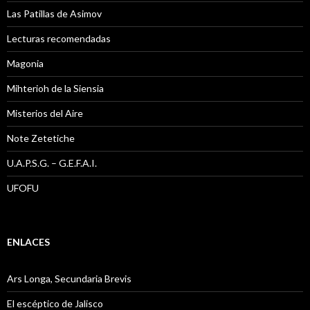
Las Patillas de Asimov
Lecturas recomendadas
Magonia
Mihterioh de la Siensia
Misterios del Aire
Note Zetetiche
U.A.P.S.G. – G.E.F.A.I.
UFOFU
ENLACES
Ars Longa, Secundaria Brevis
El escéptico de Jalisco