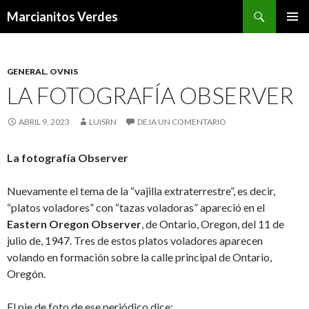
Buscar
Marcianitos Verdes
SALTAR
MENÚ
AL
PRINCI
CONTENIDO
GENERAL
,
OVNIS
LA FOTOGRAFÍA OBSERVER
ABRIL 9, 2023
LUISRN
DEJA UN COMENTARIO
La fotografía Observer
Nuevamente el tema de la “vajilla extraterrestre”, es decir,
“platos voladores” con “tazas voladoras” apareció en el
Eastern Oregon Observer
, de Ontario, Oregon, del 11 de
julio de, 1947. Tres de estos platos voladores aparecen
volando en formación sobre la calle principal de Ontario,
Oregón.
El pie de foto de ese periódico dice: