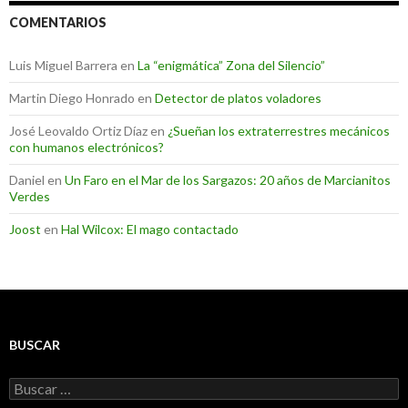
COMENTARIOS
Luis Miguel Barrera
en
La “enigmática” Zona del Silencio”
Martin Diego Honrado
en
Detector de platos voladores
José Leovaldo Ortiz Díaz
en
¿Sueñan los extraterrestres mecánicos
con humanos electrónicos?
Daniel
en
Un Faro en el Mar de los Sargazos: 20 años de Marcianitos
Verdes
Joost
en
Hal Wilcox: El mago contactado
BUSCAR
Buscar: