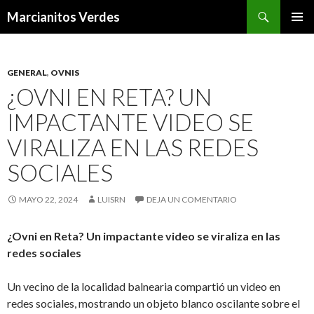
Buscar
Marcianitos Verdes
SALTAR
MENÚ
AL
PRINCI
CONTENIDO
GENERAL
,
OVNIS
¿OVNI EN RETA? UN
IMPACTANTE VIDEO SE
VIRALIZA EN LAS REDES
SOCIALES
MAYO 22, 2024
LUISRN
DEJA UN COMENTARIO
¿Ovni en Reta? Un impactante video se viraliza en las
redes sociales
Un vecino de la localidad balnearia compartió un video en
redes sociales, mostrando un objeto blanco oscilante sobre el