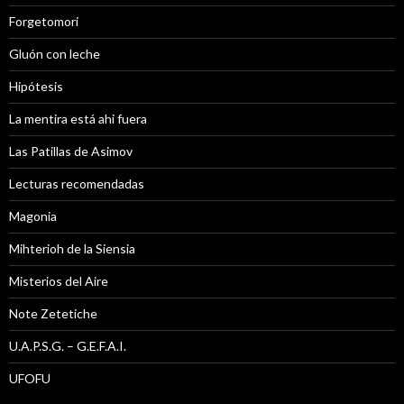
Forgetomori
Gluón con leche
Hipótesis
La mentira está ahi fuera
Las Patillas de Asimov
Lecturas recomendadas
Magonia
Mihterioh de la Siensia
Misterios del Aire
Note Zetetiche
U.A.P.S.G. – G.E.F.A.I.
UFOFU