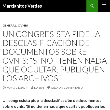
Buscar
Marcianitos Verdes
SALTAR
MENÚ
AL
PRINCI
CONTENIDO
GENERAL
,
OVNIS
UN CONGRESISTA PIDE LA
DESCLASIFICACIÓN DE
DOCUMENTOS SOBRE
OVNIS: “SI NO TIENEN NADA
QUE OCULTAR, PUBLIQUEN
LOS ARCHIVOS”
MAYO 21, 2024
LUISRN
DEJA UN COMENTARIO
Un congresista pide la desclasificación de documentos
sobre ovnis: “Si no tienen nada que ocultar, publiquen los