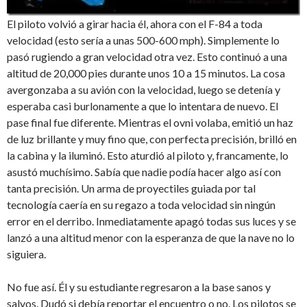
El piloto volvió a girar hacia él, ahora con el F-84 a toda
velocidad (esto sería a unas 500-600 mph). Simplemente lo
pasó rugiendo a gran velocidad otra vez. Esto continuó a una
altitud de 20,000 pies durante unos 10 a 15 minutos. La cosa
avergonzaba a su avión con la velocidad, luego se detenía y
esperaba casi burlonamente a que lo intentara de nuevo. El
pase final fue diferente. Mientras el ovni volaba, emitió un haz
de luz brillante y muy fino que, con perfecta precisión, brilló en
la cabina y la iluminó. Esto aturdió al piloto y, francamente, lo
asustó muchísimo. Sabía que nadie podía hacer algo así con
tanta precisión. Un arma de proyectiles guiada por tal
tecnología caería en su regazo a toda velocidad sin ningún
error en el derribo. Inmediatamente apagó todas sus luces y se
lanzó a una altitud menor con la esperanza de que la nave no lo
siguiera.
No fue así. Él y su estudiante regresaron a la base sanos y
salvos. Dudó si debía reportar el encuentro o no. Los pilotos se