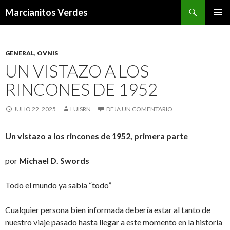
Buscar
Marcianitos Verdes
SALTAR
MENÚ
AL
PRINCI
CONTENIDO
GENERAL
,
OVNIS
UN VISTAZO A LOS
RINCONES DE 1952
JULIO 22, 2025
LUISRN
DEJA UN COMENTARIO
Un vistazo a los rincones de 1952, primera parte
por
Michael D. Swords
Todo el mundo ya sabía “todo”
Cualquier persona bien informada debería estar al tanto de
nuestro viaje pasado hasta llegar a este momento en la historia