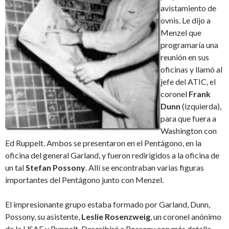
avistamiento de
ovnis. Le dijo a
Menzel que
programaría una
reunión en sus
oficinas y llamó al
jefe del ATIC, el
coronel
Frank
Dunn
(izquierda),
para que fuera a
Washington con
Ed Ruppelt. Ambos se presentaron en el Pentágono, en la
oficina del general Garland, y fueron redirigidos a la oficina de
un tal
Stefan Possony
. Allí se encontraban varias figuras
importantes del Pentágono junto con Menzel.
El impresionante grupo estaba formado por Garland, Dunn,
Possony, su asistente,
Leslie Rosenzweig
, un coronel anónimo
de la USAF y Ruppelt. Describiré a Possony con más detalle