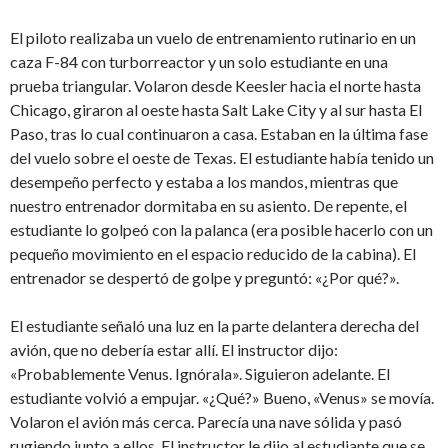
El piloto realizaba un vuelo de entrenamiento rutinario en un
caza F-84 con turborreactor y un solo estudiante en una
prueba triangular. Volaron desde Keesler hacia el norte hasta
Chicago, giraron al oeste hasta Salt Lake City y al sur hasta El
Paso, tras lo cual continuaron a casa. Estaban en la última fase
del vuelo sobre el oeste de Texas. El estudiante había tenido un
desempeño perfecto y estaba a los mandos, mientras que
nuestro entrenador dormitaba en su asiento. De repente, el
estudiante lo golpeó con la palanca (era posible hacerlo con un
pequeño movimiento en el espacio reducido de la cabina). El
entrenador se despertó de golpe y preguntó: «¿Por qué?».
El estudiante señaló una luz en la parte delantera derecha del
avión, que no debería estar allí. El instructor dijo:
«Probablemente Venus. Ignórala». Siguieron adelante. El
estudiante volvió a empujar. «¿Qué?» Bueno, «Venus» se movía.
Volaron el avión más cerca. Parecía una nave sólida y pasó
rugiendo junto a ellos. El instructor le dijo al estudiante que se