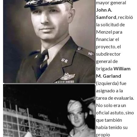
mayor general
John A.
Samford
, recibió
la solicitud de
Menzel para
financiar el
proyecto, el
subdirector
general de
brigada
William
M. Garland
(izquierda) fue
asignado a la
tarea de evaluarla.
No solo era un
oficial astuto, sino
que también
había tenido su
propio