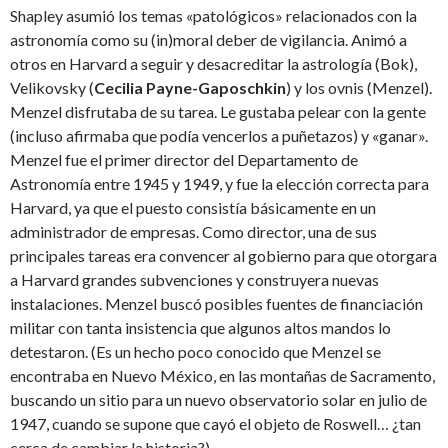
Shapley asumió los temas «patológicos» relacionados con la
astronomía como su (in)moral deber de vigilancia. Animó a
otros en Harvard a seguir y desacreditar la astrología (Bok),
Velikovsky (
Cecilia Payne-Gaposchkin
) y los ovnis (Menzel).
Menzel disfrutaba de su tarea. Le gustaba pelear con la gente
(incluso afirmaba que podía vencerlos a puñetazos) y «ganar».
Menzel fue el primer director del Departamento de
Astronomía entre 1945 y 1949, y fue la elección correcta para
Harvard, ya que el puesto consistía básicamente en un
administrador de empresas. Como director, una de sus
principales tareas era convencer al gobierno para que otorgara
a Harvard grandes subvenciones y construyera nuevas
instalaciones. Menzel buscó posibles fuentes de financiación
militar con tanta insistencia que algunos altos mandos lo
detestaron. (Es un hecho poco conocido que Menzel se
encontraba en Nuevo México, en las montañas de Sacramento,
buscando un sitio para un nuevo observatorio solar en julio de
1947, cuando se supone que cayó el objeto de Roswell… ¿tan
cerca de cambiar la historia?).