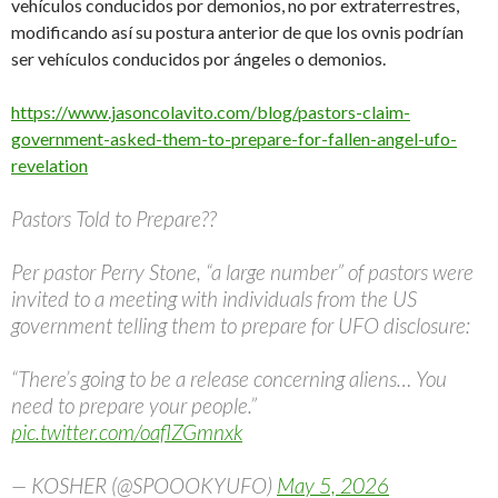
vehículos conducidos por demonios, no por extraterrestres,
modificando así su postura anterior de que los ovnis podrían
ser vehículos conducidos por ángeles o demonios.
https://www.jasoncolavito.com/blog/pastors-claim-
government-asked-them-to-prepare-for-fallen-angel-ufo-
revelation
Pastors Told to Prepare??
Per pastor Perry Stone, “a large number” of pastors were
invited to a meeting with individuals from the US
government telling them to prepare for UFO disclosure:
“There’s going to be a release concerning aliens… You
need to prepare your people.”
pic.twitter.com/oaflZGmnxk
— KOSHER (@SPOOOKYUFO)
May 5, 2026