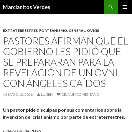
Buscar
Marcianitos Verdes
SALTAR
MENÚ
AL
PRINCI
CONTENIDO
EXTRATERRESTRES
,
FORTEANISMO
,
GENERAL
,
OVNIS
PASTORES AFIRMAN QUE EL
GOBIERNO LES PIDIÓ QUE
SE PREPARARAN PARA LA
REVELACIÓN DE UN OVNI
CON ÁNGELES CAÍDOS
MAYO 10, 2026
LUISRN
DEJA UN COMENTARIO
Un pastor pide disculpas por sus comentarios sobre la
invención del cristianismo por parte de extraterrestres.
6 de mayo de 2026