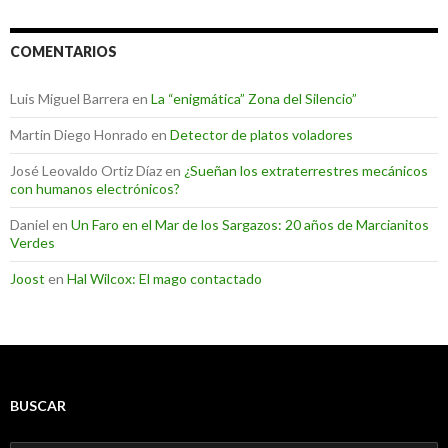
COMENTARIOS
Luis Miguel Barrera
en
La “enigmática” Zona del Silencio”
Martin Diego Honrado
en
Detector de platos voladores
José Leovaldo Ortiz Díaz
en
¿Sueñan los extraterrestres mecánicos
con humanos electrónicos?
Daniel
en
Un Faro en el Mar de los Sargazos: 20 años de Marcianitos
Verdes
Joost
en
Hal Wilcox: El mago contactado
BUSCAR