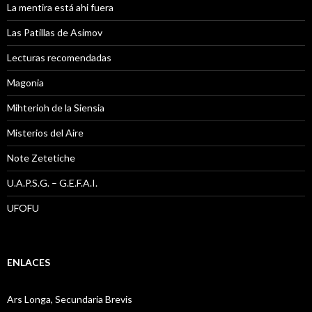
La mentira está ahi fuera
Las Patillas de Asimov
Lecturas recomendadas
Magonia
Mihterioh de la Siensia
Misterios del Aire
Note Zetetiche
U.A.P.S.G. – G.E.F.A.I.
UFOFU
ENLACES
Ars Longa, Secundaria Brevis