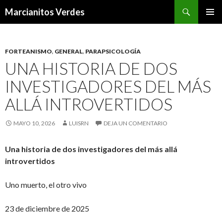
Buscar
Marcianitos Verdes
SALTAR
MENÚ
AL
PRINCI
CONTENIDO
FORTEANISMO
,
GENERAL
,
PARAPSICOLOGÍA
UNA HISTORIA DE DOS
INVESTIGADORES DEL MÁS
ALLÁ INTROVERTIDOS
MAYO 10, 2026
LUISRN
DEJA UN COMENTARIO
Una historia de dos investigadores del más allá
introvertidos
Uno muerto, el otro vivo
23 de diciembre de 2025