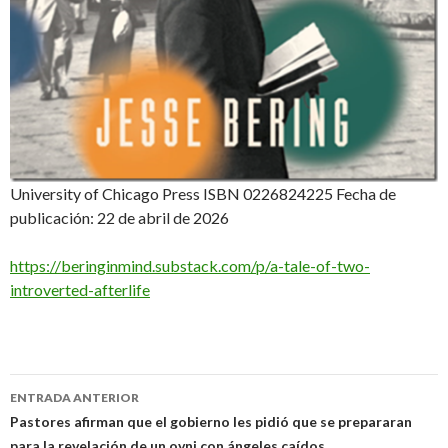
University of Chicago Press ISBN 0226824225 Fecha de
publicación: 22 de abril de 2026
https://beringinmind.substack.com/p/a-tale-of-two-
introverted-afterlife
Navegación
ENTRADA ANTERIOR
de
Pastores afirman que el gobierno les pidió que se prepararan
para la revelación de un ovni con ángeles caídos