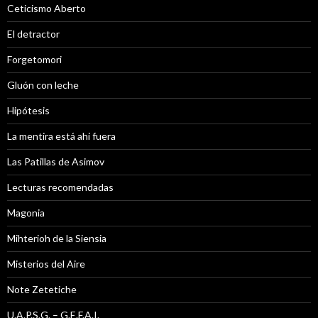
Ceticismo Aberto
El detractor
Forgetomori
Gluón con leche
Hipótesis
La mentira está ahi fuera
Las Patillas de Asimov
Lecturas recomendadas
Magonia
Mihterioh de la Siensia
Misterios del Aire
Note Zetetiche
U.A.P.S.G. – G.E.F.A.I.