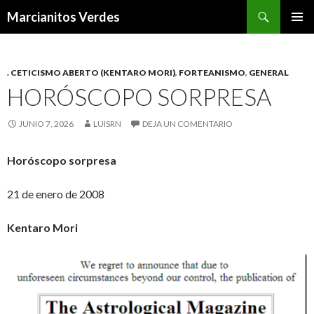
Buscar
Marcianitos Verdes
SALTAR
MENÚ
AL
PRINCI
CONTENIDO
. CETICISMO ABERTO (KENTARO MORI)
,
FORTEANISMO
,
GENERAL
HORÓSCOPO SORPRESA
JUNIO 7, 2026
LUISRN
DEJA UN COMENTARIO
Horóscopo sorpresa
21 de enero de 2008
Kentaro Mori