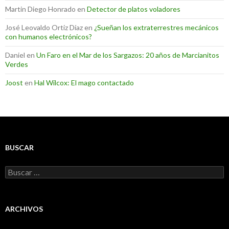
Martin Diego Honrado
en
Detector de platos voladores
José Leovaldo Ortiz Díaz
en
¿Sueñan los extraterrestres mecánicos
con humanos electrónicos?
Daniel
en
Un Faro en el Mar de los Sargazos: 20 años de Marcianitos
Verdes
Joost
en
Hal Wilcox: El mago contactado
BUSCAR
Buscar:
ARCHIVOS