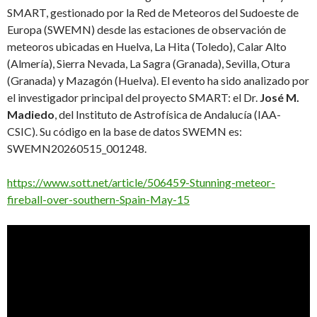
SMART, gestionado por la Red de Meteoros del Sudoeste de
Europa (SWEMN) desde las estaciones de observación de
meteoros ubicadas en Huelva, La Hita (Toledo), Calar Alto
(Almería), Sierra Nevada, La Sagra (Granada), Sevilla, Otura
(Granada) y Mazagón (Huelva). El evento ha sido analizado por
el investigador principal del proyecto SMART: el Dr.
José M.
Madiedo
, del Instituto de Astrofísica de Andalucía (IAA-
CSIC). Su código en la base de datos SWEMN es:
SWEMN20260515_001248.
https://www.sott.net/article/506459-Stunning-meteor-
fireball-over-southern-Spain-May-15