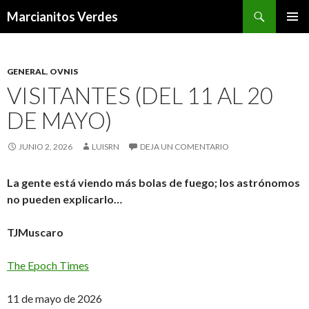
Buscar
Marcianitos Verdes
SALTAR
MENÚ
AL
PRINCI
CONTENIDO
GENERAL
,
OVNIS
VISITANTES (DEL 11 AL 20
DE MAYO)
JUNIO 2, 2026
LUISRN
DEJA UN COMENTARIO
La gente está viendo más bolas de fuego; los astrónomos
no pueden explicarlo…
TJMuscaro
The Epoch Times
11 de mayo de 2026