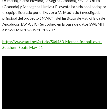
(Almería), Sierra Nevada, La Sagra (Granada), Sevilla, Otura
(Granada) y Mazagón (Huelva). El evento ha sido analizado por
el equipo liderado por el Dr.
José M. Madiedo
(investigador
principal del proyecto SMART), del Instituto de Astrofísica de
Andalucía (IAA-CSIC). Su código en la base de datos SWEMN
es: SWEMN20260521_202732.
https://www.sott.net/article/506460-Meteor-fireball-over-
Southern-Spain-May-21