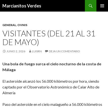
Buscar
Marcianitos Verdes
SALTAR
MENÚ
AL
PRINCI
CONTENIDO
GENERAL
,
OVNIS
VISITANTES (DEL 21 AL 31
DE MAYO)
JUNIO 2, 2026
LUISRN
DEJA UN COMENTARIO
Una bola de fuego surca el cielo nocturno de la costa de
Málaga
El asteroide alcanzó los 56.000 kilómetros por hora, siendo
captado por el Observatorio Astronómico de Calar Alto de
Almería
Paso del asteroide en el cielo malagueño a 56.000 kilómetros