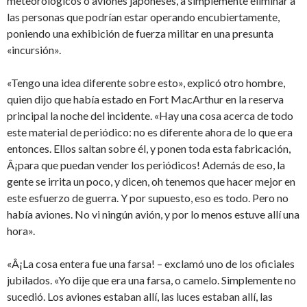
meteorológicos o aviones japoneses, a simplemente eliminar a
las personas que podrían estar operando encubiertamente,
poniendo una exhibición de fuerza militar en una presunta
«incursión».
«Tengo una idea diferente sobre esto», explicó otro hombre,
quien dijo que había estado en Fort MacArthur en la reserva
principal la noche del incidente. «Hay una cosa acerca de todo
este material de periódico: no es diferente ahora de lo que era
entonces. Ellos saltan sobre él, y ponen toda esta fabricación,
Â¡para que puedan vender los periódicos! Además de eso, la
gente se irrita un poco, y dicen, oh tenemos que hacer mejor en
este esfuerzo de guerra. Y por supuesto, eso es todo. Pero no
había aviones. No vi ningún avión, y por lo menos estuve allí una
hora».
«Â¡La cosa entera fue una farsa! – exclamó uno de los oficiales
jubilados. «Yo dije que era una farsa, o camelo. Simplemente no
sucedió. Los aviones estaban allí, las luces estaban allí, las