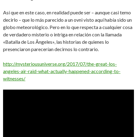
Así que en este caso, en realidad puede ser – aunque casi temo
decirlo – que lo más parecido a un ovni visto aquí había sido un
globo meteorológico. Pero en lo que respecta a cualquier cosa
de verdadero misterio o intriga en relación con la llamada
«Batalla de Los Ãngeles», las historias de quienes lo
presenciaron parecerían decirnos lo contrario.
http://mysteriousuniverse.org/2017/07/the-great-los-
angeles-air-raid-what-actually-happened-according-to-
witnesses/