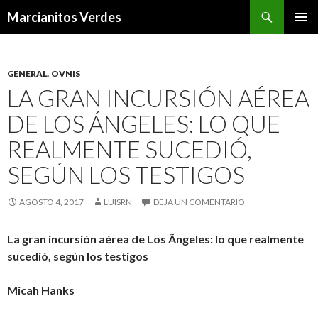
Buscar
Marcianitos Verdes
SALTAR
MENÚ
AL
PRINCI
CONTENIDO
GENERAL
,
OVNIS
LA GRAN INCURSIÓN AÉREA
DE LOS ÁNGELES: LO QUE
REALMENTE SUCEDIÓ,
SEGÚN LOS TESTIGOS
AGOSTO 4, 2017
LUISRN
DEJA UN COMENTARIO
La gran incursión aérea de Los Ãngeles: lo que realmente
sucedió, según los testigos
Micah Hanks