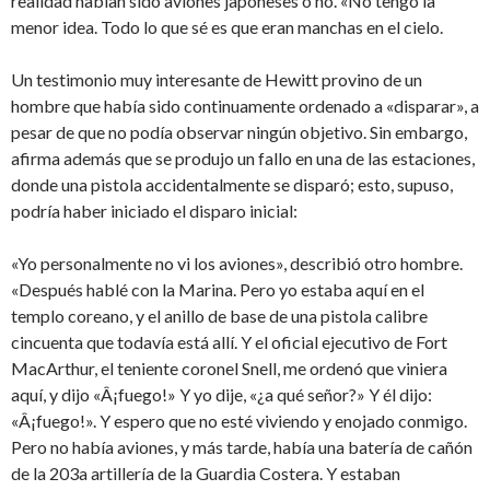
realidad habían sido aviones japoneses o no. «No tengo la
menor idea. Todo lo que sé es que eran manchas en el cielo.
Un testimonio muy interesante de Hewitt provino de un
hombre que había sido continuamente ordenado a «disparar», a
pesar de que no podía observar ningún objetivo. Sin embargo,
afirma además que se produjo un fallo en una de las estaciones,
donde una pistola accidentalmente se disparó; esto, supuso,
podría haber iniciado el disparo inicial:
«Yo personalmente no vi los aviones», describió otro hombre.
«Después hablé con la Marina. Pero yo estaba aquí en el
templo coreano, y el anillo de base de una pistola calibre
cincuenta que todavía está allí. Y el oficial ejecutivo de Fort
MacArthur, el teniente coronel Snell, me ordenó que viniera
aquí, y dijo «Â¡fuego!» Y yo dije, «¿a qué señor?» Y él dijo:
«Â¡fuego!». Y espero que no esté viviendo y enojado conmigo.
Pero no había aviones, y más tarde, había una batería de cañón
de la 203a artillería de la Guardia Costera. Y estaban