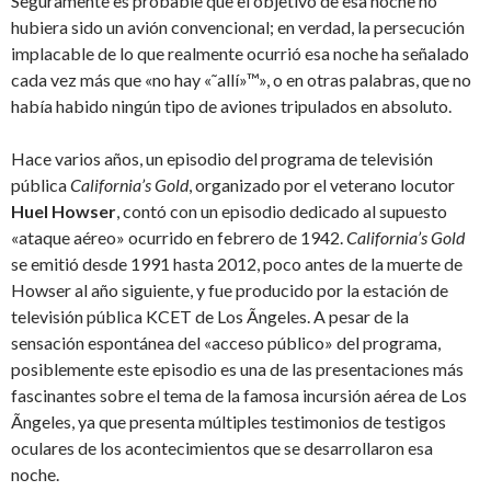
Seguramente es probable que el objetivo de esa noche no
hubiera sido un avión convencional; en verdad, la persecución
implacable de lo que realmente ocurrió esa noche ha señalado
cada vez más que «no hay «˜allí»™», o en otras palabras, que no
había habido ningún tipo de aviones tripulados en absoluto.
Hace varios años, un episodio del programa de televisión
pública
California’s Gold
, organizado por el veterano locutor
Huel Howser
, contó con un episodio dedicado al supuesto
«ataque aéreo» ocurrido en febrero de 1942.
California’s Gold
se emitió desde 1991 hasta 2012, poco antes de la muerte de
Howser al año siguiente, y fue producido por la estación de
televisión pública KCET de Los Ãngeles. A pesar de la
sensación espontánea del «acceso público» del programa,
posiblemente este episodio es una de las presentaciones más
fascinantes sobre el tema de la famosa incursión aérea de Los
Ãngeles, ya que presenta múltiples testimonios de testigos
oculares de los acontecimientos que se desarrollaron esa
noche.