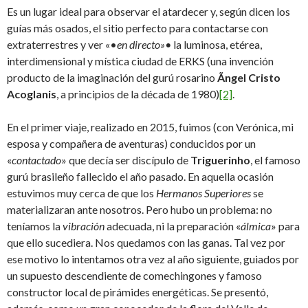
Es un lugar ideal para observar el atardecer y, según dicen los
guías más osados, el sitio perfecto para contactarse con
extraterrestres y ver «•
en directo»•
la luminosa, etérea,
interdimensional y mística ciudad de ERKS (una invención
producto de la imaginación del gurú rosarino
Ãngel Cristo
Acoglanis
, a principios de la década de 1980)
[2]
.
En el primer viaje, realizado en 2015, fuimos (con Verónica, mi
esposa y compañera de aventuras) conducidos por un
«
contactado
» que decía ser discípulo de
Triguerinho
, el famoso
gurú brasileño fallecido el año pasado. En aquella ocasión
estuvimos muy cerca de que los
Hermanos Superiores
se
materializaran ante nosotros. Pero hubo un problema: no
teníamos la
vibración
adecuada, ni la preparación «
álmica
» para
que ello sucediera. Nos quedamos con las ganas. Tal vez por
ese motivo lo intentamos otra vez al año siguiente, guiados por
un supuesto descendiente de comechingones y famoso
constructor local de pirámides energéticas. Se presentó,