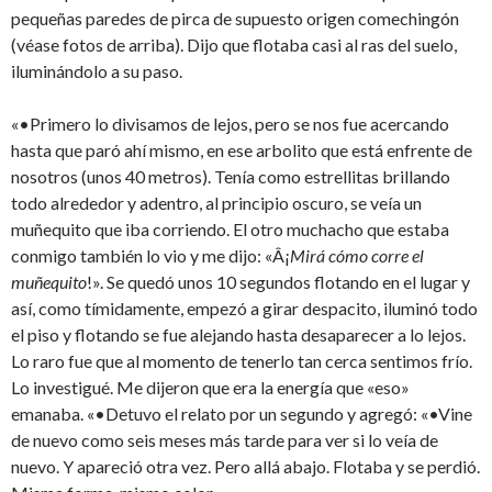
pequeñas paredes de pirca de supuesto origen comechingón
(véase fotos de arriba). Dijo que flotaba casi al ras del suelo,
iluminándolo a su paso.
«•Primero lo divisamos de lejos, pero se nos fue acercando
hasta que paró ahí mismo, en ese arbolito que está enfrente de
nosotros (unos 40 metros). Tenía como estrellitas brillando
todo alrededor y adentro, al principio oscuro, se veía un
muñequito que iba corriendo. El otro muchacho que estaba
conmigo también lo vio y me dijo: «Â¡
Mirá cómo corre el
muñequito
!». Se quedó unos 10 segundos flotando en el lugar y
así, como tímidamente, empezó a girar despacito, iluminó todo
el piso y flotando se fue alejando hasta desaparecer a lo lejos.
Lo raro fue que al momento de tenerlo tan cerca sentimos frío.
Lo investigué. Me dijeron que era la energía que «eso»
emanaba. «•Detuvo el relato por un segundo y agregó: «•Vine
de nuevo como seis meses más tarde para ver si lo veía de
nuevo. Y apareció otra vez. Pero allá abajo. Flotaba y se perdió.