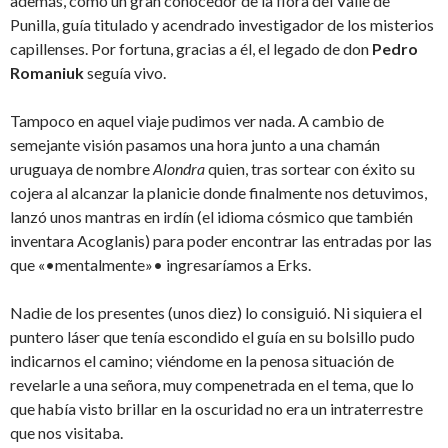
además, como un gran conocedor de la flora del Valle de
Punilla, guía titulado y acendrado investigador de los misterios
capillenses. Por fortuna, gracias a él, el legado de don
Pedro
Romaniuk
seguía vivo.
Tampoco en aquel viaje pudimos ver nada. A cambio de
semejante visión pasamos una hora junto a una chamán
uruguaya de nombre
Alondra
quien, tras sortear con éxito su
cojera al alcanzar la planicie donde finalmente nos detuvimos,
lanzó unos mantras en irdín (el idioma cósmico que también
inventara Acoglanis) para poder encontrar las entradas por las
que «•mentalmente»• ingresaríamos a Erks.
Nadie de los presentes (unos diez) lo consiguió. Ni siquiera el
puntero láser que tenía escondido el guía en su bolsillo pudo
indicarnos el camino; viéndome en la penosa situación de
revelarle a una señora, muy compenetrada en el tema, que lo
que había visto brillar en la oscuridad no era un intraterrestre
que nos visitaba.