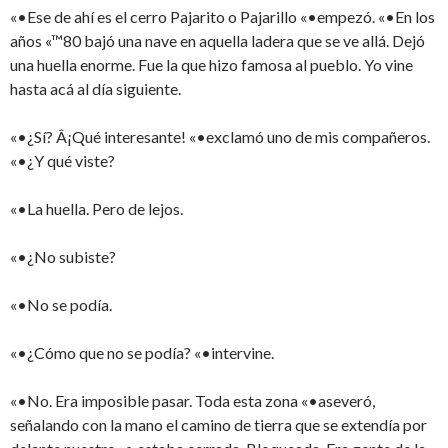
«•Ese de ahí es el cerro Pajarito o Pajarillo «•empezó. «•En los
años «™80 bajó una nave en aquella ladera que se ve allá. Dejó
una huella enorme. Fue la que hizo famosa al pueblo. Yo vine
hasta acá al día siguiente.
«•¿Sí? Â¡Qué interesante! «•exclamó uno de mis compañeros.
«•¿Y qué viste?
«•La huella. Pero de lejos.
«•¿No subiste?
«•No se podía.
«•¿Cómo que no se podía? «•intervine.
«•No. Era imposible pasar. Toda esta zona «•aseveró,
señalando con la mano el camino de tierra que se extendía por