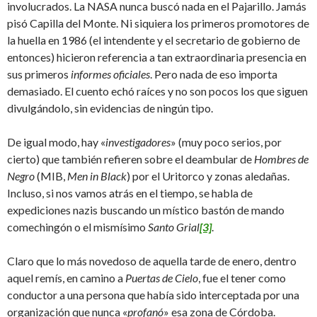
involucrados. La NASA nunca buscó nada en el Pajarillo. Jamás
pisó Capilla del Monte. Ni siquiera los primeros promotores de
la huella en 1986 (el intendente y el secretario de gobierno de
entonces) hicieron referencia a tan extraordinaria presencia en
sus primeros
informes oficiales
. Pero nada de eso importa
demasiado. El cuento echó raíces y no son pocos los que siguen
divulgándolo, sin evidencias de ningún tipo.
De igual modo, hay «
investigadores
» (muy poco serios, por
cierto) que también refieren sobre el deambular de
Hombres de
Negro
(MIB,
Men in Black
) por el Uritorco y zonas aledañas.
Incluso, si nos vamos atrás en el tiempo, se habla de
expediciones nazis buscando un místico bastón de mando
comechingón o el mismísimo
Santo Grial
[3]
.
Claro que lo más novedoso de aquella tarde de enero, dentro
aquel remís, en camino a
Puertas de Cielo
, fue el tener como
conductor a una persona que había sido interceptada por una
organización que nunca «
profanó
» esa zona de Córdoba.