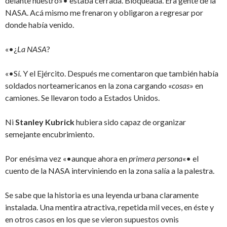
delante nuestro»• estaba cerrada. Bloqueada. Era gente de la
NASA. Acá mismo me frenaron y obligaron a regresar por
donde había venido.
«•¿
La NASA
?
«•Sí. Y el Ejército. Después me comentaron que también había
soldados norteamericanos en la zona cargando «
cosas
» en
camiones. Se llevaron todo a Estados Unidos.
Ni
Stanley Kubrick
hubiera sido capaz de organizar
semejante encubrimiento.
Por enésima vez «•aunque ahora en
primera persona
«• el
cuento de la NASA interviniendo en la zona salía a la palestra.
Se sabe que la historia es una leyenda urbana claramente
instalada. Una mentira atractiva, repetida mil veces, en éste y
en otros casos en los que se vieron supuestos ovnis