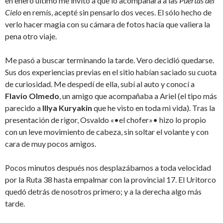
en enero último me invitó a que lo acompañara a las
Puertas del
Cielo
en remís, acepté sin pensarlo dos veces. El sólo hecho de
verlo hacer magia con su cámara de fotos hacía que valiera la
pena otro viaje.
Me pasó a buscar terminando la tarde. Vero decidió quedarse.
Sus dos experiencias previas en el sitio habían saciado su cuota
de curiosidad. Me despedí de ella, subí al auto y conocí a
Flavio Olmedo
, un amigo que acompañaba a Ariel (el tipo más
parecido a
Illya Kuryakin
que he visto en toda mi vida). Tras la
presentación de rigor, Osvaldo «•el chofer»• hizo lo propio
con un leve movimiento de cabeza, sin soltar el volante y con
cara de muy pocos amigos.
Pocos minutos después nos desplazábamos a toda velocidad
por la Ruta 38 hasta empalmar con la provincial 17. El Uritorco
quedó detrás de nosotros primero; y a la derecha algo más
tarde.