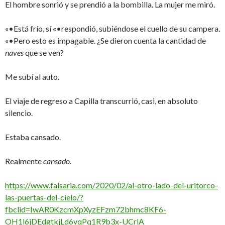
El hombre sonrió y se prendió a la bombilla. La mujer me miró.
«•Está frío, sí «•respondió, subiéndose el cuello de su campera.
«•Pero esto es impagable. ¿Se dieron cuenta la cantidad de
naves
que se ven?
Me subí al auto.
El viaje de regreso a Capilla transcurrió, casi, en absoluto
silencio.
Estaba cansado.
Realmente
cansado
.
https://www.falsaria.com/2020/02/al-otro-lado-del-uritorco-
las-puertas-del-cielo/?
fbclid=IwAR0KzcmXpXyzEFzm72bhmc8KF6-
OH1l6jDEdgtkjLd6vqPq1R9b3x-UCrlA