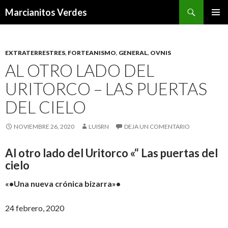
Buscar
Marcianitos Verdes
SALTAR
MENÚ
AL
PRINCI
CONTENIDO
EXTRATERRESTRES
,
FORTEANISMO
,
GENERAL
,
OVNIS
AL OTRO LADO DEL
URITORCO – LAS PUERTAS
DEL CIELO
NOVIEMBRE 26, 2020
LUISRN
DEJA UN COMENTARIO
Al otro lado del Uritorco «“ Las puertas del
cielo
«•Una nueva crónica bizarra»•
24 febrero, 2020