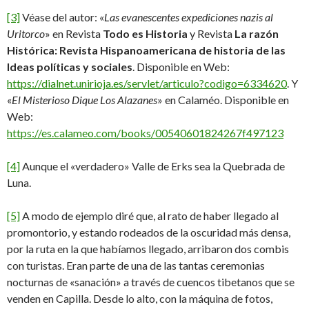
[3]
Véase del autor: «
Las evanescentes expediciones nazis al
Uritorco
» en Revista
Todo es Historia
y Revista
La razón
Histórica: Revista Hispanoamericana de historia de las
Ideas políticas y sociales
. Disponible en Web:
https://dialnet.unirioja.es/servlet/articulo?codigo=6334620
. Y
«
El Misterioso Dique Los Alazanes
» en Calaméo. Disponible en
Web:
https://es.calameo.com/books/00540601824267f497123
[4]
Aunque el «verdadero» Valle de Erks sea la Quebrada de
Luna.
[5]
A modo de ejemplo diré que, al rato de haber llegado al
promontorio, y estando rodeados de la oscuridad más densa,
por la ruta en la que habíamos llegado, arribaron dos combis
con turistas. Eran parte de una de las tantas ceremonias
nocturnas de «sanación» a través de cuencos tibetanos que se
venden en Capilla. Desde lo alto, con la máquina de fotos,